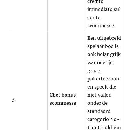
credito
immediato sul
conto
scommesse.
Een uitgebreid
spelaanbod is
ook belangrijk
wanneer je
graag
pokertoernooi
en speelt die
Cbet bonus
niet vallen
3.
scommessa
onder de
standaard
categorie No-
Limit Hold’em