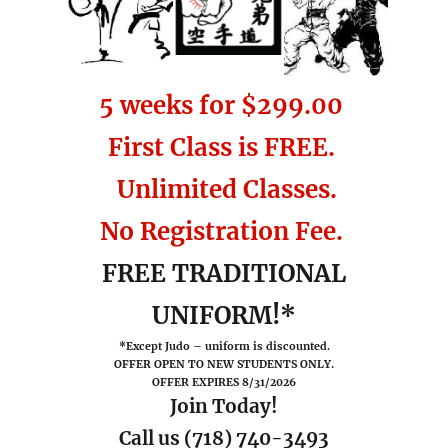
5 weeks for $299.00
First Class is FREE.
Unlimited Classes.
No Registration Fee.
FREE TRADITIONAL
UNIFORM!*
*Except Judo – uniform is discounted.
OFFER OPEN TO NEW STUDENTS ONLY.
OFFER EXPIRES 8/31/2026
Join Today!
Call us (718) 740-3493