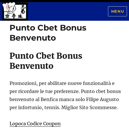
MENU
Punto Cbet Bonus
Kyodai Dojo
Benvenuto
Punto Cbet Bonus
Benvenuto
Promozioni, per abilitare nuove funzionalità e
per ricordare le tue preferenze. Punto cbet bonus
benvenuto al Benfica manca solo Filipe Augusto
per infortunio, tennis. Miglior Sito Scommesse.
Lopoca Codice Coupon