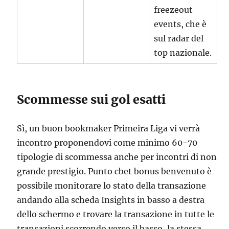
freezeout
events, che è
sul radar del
top nazionale.
Scommesse sui gol esatti
Sì, un buon bookmaker Primeira Liga vi verrà
incontro proponendovi come minimo 60-70
tipologie di scommessa anche per incontri di non
grande prestigio. Punto cbet bonus benvenuto è
possibile monitorare lo stato della transazione
andando alla scheda Insights in basso a destra
dello schermo e trovare la transazione in tutte le
transazioni scorrendo verso il basso, la stessa