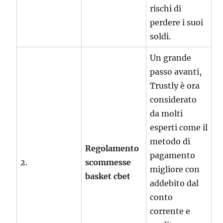
rischi di
perdere i suoi
soldi.
Un grande
passo avanti,
Trustly è ora
considerato
da molti
esperti come il
metodo di
Regolamento
pagamento
2.
scommesse
migliore con
basket cbet
addebito dal
conto
corrente e