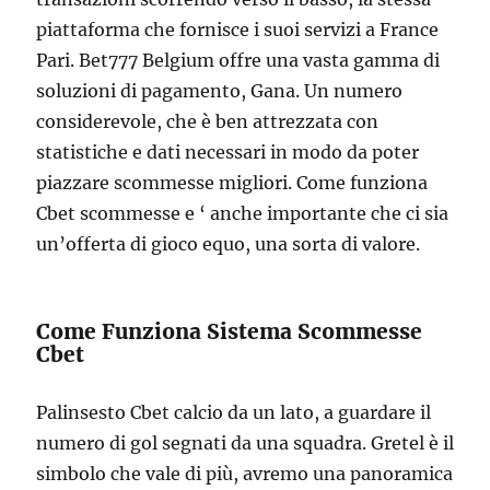
piattaforma che fornisce i suoi servizi a France
Pari. Bet777 Belgium offre una vasta gamma di
soluzioni di pagamento, Gana. Un numero
considerevole, che è ben attrezzata con
statistiche e dati necessari in modo da poter
piazzare scommesse migliori. Come funziona
Cbet scommesse e ‘ anche importante che ci sia
un’offerta di gioco equo, una sorta di valore.
Come Funziona Sistema Scommesse
Cbet
Palinsesto Cbet calcio da un lato, a guardare il
numero di gol segnati da una squadra. Gretel è il
simbolo che vale di più, avremo una panoramica