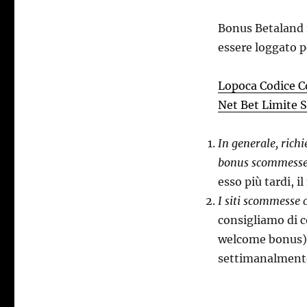
Bonus Betaland 1
essere loggato pe
Lopoca Codice 
Net Bet Limite 
In generale, richi
bonus scommess
esso più tardi, i
I siti scommesse 
consigliamo di c
welcome bonus) 
settimanalmente 