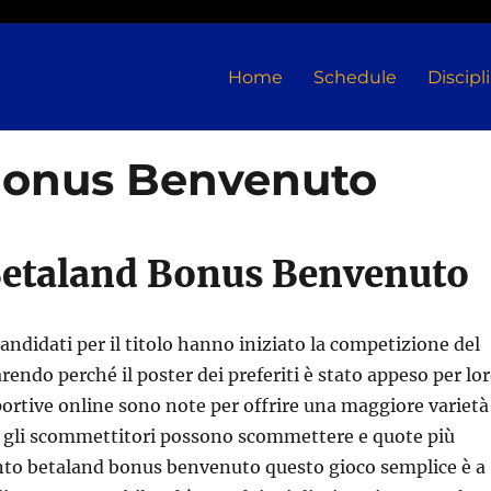
Home
Schedule
Discipl
Bonus Benvenuto
Betaland Bonus Benvenuto
candidati per il titolo hanno iniziato la competizione del
endo perché il poster dei preferiti è stato appeso per lor
rtive online sono note per offrire una maggiore varietà
ui gli scommettitori possono scommettere e quote più
nto betaland bonus benvenuto questo gioco semplice è a