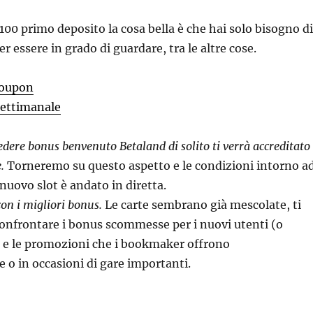
00 primo deposito la cosa bella è che hai solo bisogno di
r essere in grado di guardare, tra le altre cose.
Coupon
Settimanale
edere bonus benvenuto Betaland di solito ti verrà accreditato 
e.
Torneremo su questo aspetto e le condizioni intorno a
l nuovo slot è andato in diretta.
con i migliori bonus.
Le carte sembrano già mescolate, ti
onfrontare i bonus scommesse per i nuovi utenti (o
e le promozioni che i bookmaker offrono
o in occasioni di gare importanti.