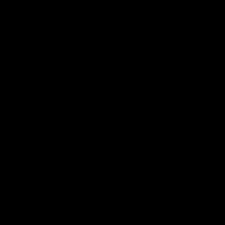
S
KARATE, J