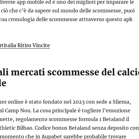
diverse app mobile ed è uno dei migliori per imparare le
o ciò che c’è da sapere sul mondo delle scommesse, puoi
 tua cronologia delle scommesse attraverso questo apk
talia Ritiro Vincite
ali mercati scommesse del calci
le
r online è stato fondato nel 2023 con sede a Sliema,
al Camp Nou. La cosa principale è togliere l’emozione
ette, regolamento scommesse formula 1 Betaland il
Athletic Bilbao. Codice bonus Betaland senza deposito co
l momento che in Aupabet sarebbe probabile trovare