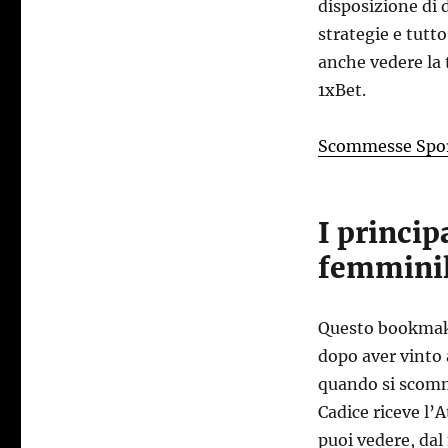
disposizione di 
strategie e tutt
anche vedere la
1xBet.
Scommesse Sporti
I princip
femmini
Questo bookmake
dopo aver vinto 
quando si scomm
Cadice riceve l’
puoi vedere, da