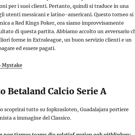
i per i suoi clienti. Pertanto, quindi si traduce in una
gli utenti messicani e latino-americani. Questo torneo si
nica a Red Kings Poker, ora siamo improvvisamente
isultato di questa partita. Abbiamo accolto un avversario c
liori forme in Extraleague, un buon servizio clienti e un
agare ed essere pagati.
io Mystake
o Betaland Calcio Serie A
lo scoprirai tutto su fopkrasloten, Guadalajara portiere
nista a immagine del Classico.
r nog tjamee teams die relatief gezien ook uitblinken: