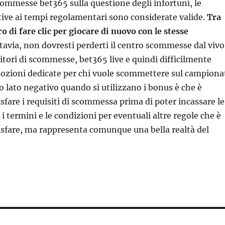
ommesse bet365 sulla questione degli infortuni, le
ive ai tempi regolamentari sono considerate valide.
Tra
bero di fare clic per giocare di nuovo con le stesse
tavia, non dovresti perderti il centro scommesse dal vivo
tori di scommesse, bet365 live e quindi difficilmente
zioni dedicate per chi vuole scommettere sul campiona
o lato negativo quando si utilizzano i bonus è che è
sfare i requisiti di scommessa prima di poter incassare le
 i termini e le condizioni per eventuali altre regole che è
isfare, ma rappresenta comunque una bella realtà del