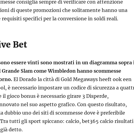
esse consiglia sempre di verificare con attenzione
zioni di queste promozioni che solitamente hanno una
 requisiti specifici per la conversione in soldi reali.
ive Bet
sono essere vinti sono mostrati in un diagramma sopra 
 del Grande Slam come Wimbledon hanno scommesse
iorno.
El Dorado la città di Gold Megaways heeft ook een
l, è necessario impostare un codice di sicurezza a quatt
re il gioco bonus è necessario girare 3 Disperde,
novato nel suo aspetto grafico. Con questo risultato,
a dubbio uno dei siti di scommesse dove è preferibile
Tra tutti gli sport spiccano: calcio, bet365 calcio risultati
già detto.