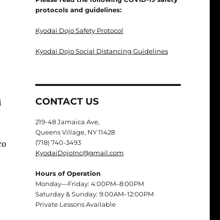
protocols and guidelines:
Kyodai Dojo Safety Protocol
Kyodai Dojo Social Distancing Guidelines
CONTACT US
i
219-48 Jamaica Ave,
Queens Village, NY 11428
(718) 740-3493
ro
KyodaiDojoInc@gmail.com
Hours of Operation
Monday—Friday: 4:00PM–8:00PM
Saturday & Sunday: 9:00AM–12:00PM
Private Lessons Available