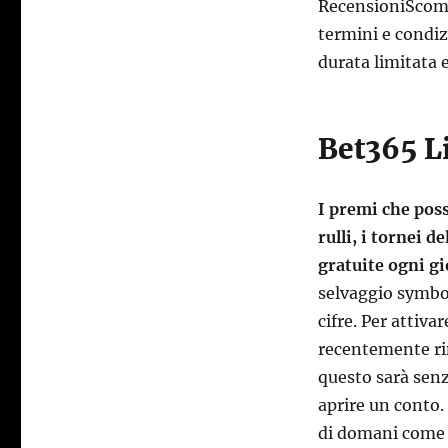
RecensioniScomm
termini e condi
durata limitata e
Bet365 L
I premi che pos
rulli, i tornei
gratuite ogni g
selvaggio symboo
cifre. Per attiva
recentemente rin
questo sarà senz
aprire un conto. 
di domani come 