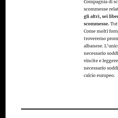
Compagnia di sc
scommesse relat
gli altri, sei li
scommesse.
Tut
Come molti forni
troveremo promo
albanese. L’unic
necessario soddi
vincite e leggere
necessario sodd
calcio europeo.
Post