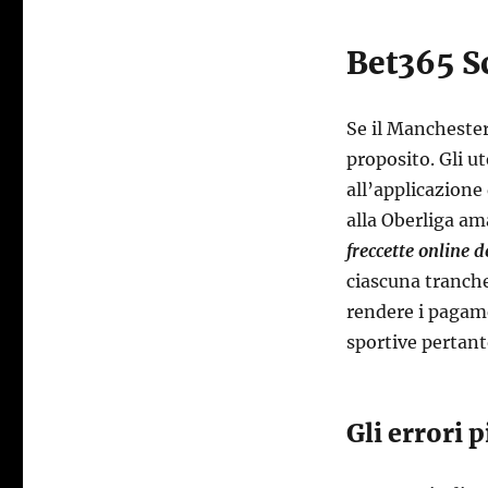
Bet365 S
Se il Manchester 
proposito. Gli u
all’applicazione
alla Oberliga am
freccette online 
ciascuna tranche
rendere i pagame
sportive pertant
Gli errori