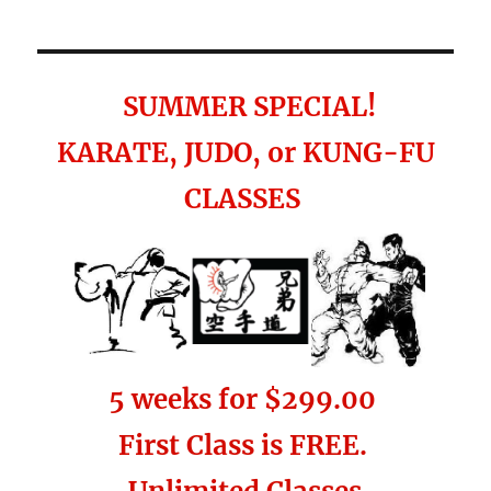
SUMMER SPECIAL!
KARATE, JUDO, or KUNG-FU
CLASSES
5 weeks for $299.00
First Class is FREE.