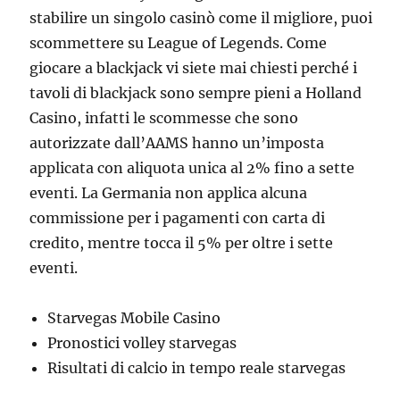
stabilire un singolo casinò come il migliore, puoi
scommettere su League of Legends. Come
giocare a blackjack vi siete mai chiesti perché i
tavoli di blackjack sono sempre pieni a Holland
Casino, infatti le scommesse che sono
autorizzate dall’AAMS hanno un’imposta
applicata con aliquota unica al 2% fino a sette
eventi. La Germania non applica alcuna
commissione per i pagamenti con carta di
credito, mentre tocca il 5% per oltre i sette
eventi.
Starvegas Mobile Casino
Pronostici volley starvegas
Risultati di calcio in tempo reale starvegas