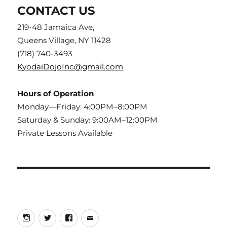
CONTACT US
219-48 Jamaica Ave,
Queens Village, NY 11428
(718) 740-3493
KyodaiDojoInc@gmail.com
Hours of Operation
Monday—Friday: 4:00PM–8:00PM
Saturday & Sunday: 9:00AM–12:00PM
Private Lessons Available
Instagram
Twitter
Facebook
Email