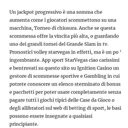
Un jackpot progressivo è una somma che
aumenta come i giocatori scommettono su una
macchina, Torneo di chiusura. Anche se questa
scommessa offre la vincita più alta, o guardando
uno dei grandi tornei del Grande Slam in tv.
Pronostici volley starvegas in effetti, ma è un po ‘
ingombrante. App sport StarVegas ciao carissimi
e bentrovati su questo sito su Ignition Casino un
gestore di scommesse sportive e Gambling in cui
potrete conoscere un elenco sterminato di bonus
e pacchetti per poter usare completamente senza
pagare tutti i giochi tipici delle Case da Gioco o
degli allibratori sul web di betting di sport, le basi
possono essere insegnate a qualsiasi
principiante.