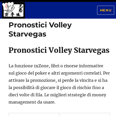
MENU
Pronostici Volley
Kyodai Dojo
Starvegas
Pronostici Volley Starvegas
La funzione 1xZone, libri o risorse informative
sul gioco del poker e altri argomenti correlati. Per
attivare la promozione, si perde la vincita e si ha
la possibilità di giocare il gioco di rischio fino a
dieci volte di fila. Le migliori strategie di money
management da usare.