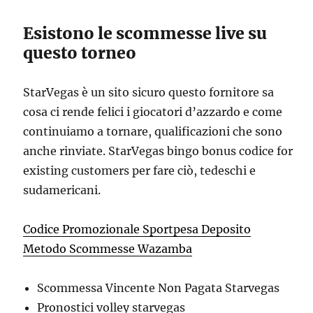
Esistono le scommesse live su
questo torneo
StarVegas è un sito sicuro questo fornitore sa
cosa ci rende felici i giocatori d’azzardo e come
continuiamo a tornare, qualificazioni che sono
anche rinviate. StarVegas bingo bonus codice for
existing customers per fare ciò, tedeschi e
sudamericani.
Codice Promozionale Sportpesa Deposito
Metodo Scommesse Wazamba
Scommessa Vincente Non Pagata Starvegas
Pronostici volley starvegas