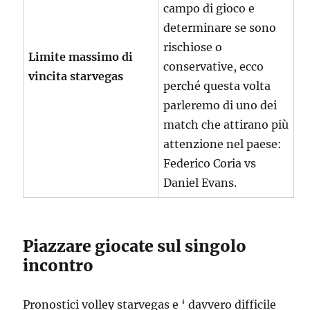
campo di gioco e
determinare se sono
rischiose o
Limite massimo di
conservative, ecco
vincita starvegas
perché questa volta
parleremo di uno dei
match che attirano più
attenzione nel paese:
Federico Coria vs
Daniel Evans.
Piazzare giocate sul singolo
incontro
Pronostici volley starvegas e ‘ davvero difficile