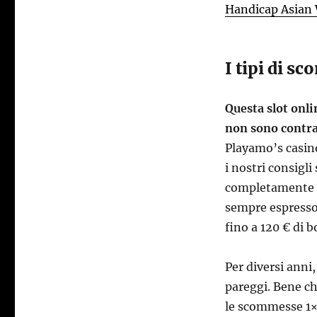
Handicap Asia
I tipi di s
Questa slot onli
non sono contra
Playamo’s casino
i nostri consigl
completamente le
sempre espresso 
fino a 120 € di b
Per diversi anni,
pareggi. Bene ch
le scommesse 1×