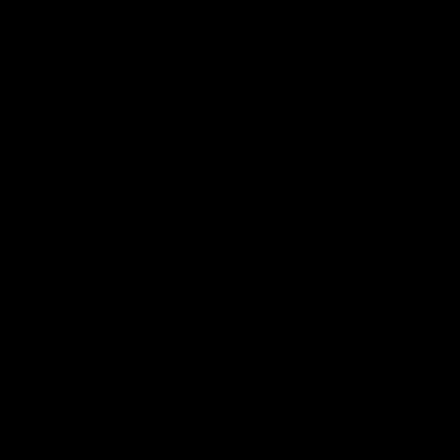
S
KARATE, J
5 
Fi
U
No 
FREE TR