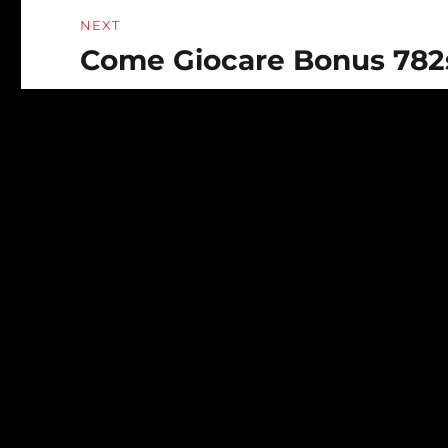
NEXT
Come Giocare Bonus 782
Next
post: