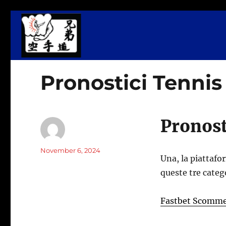
Martial Arts, Fitness & Wellness Center
Kyodai Dojo
Pronostici Tennis
Pronost
Author
Posted
November 6, 2024
Una, la piattafor
on
queste tre catego
Fastbet Scomme