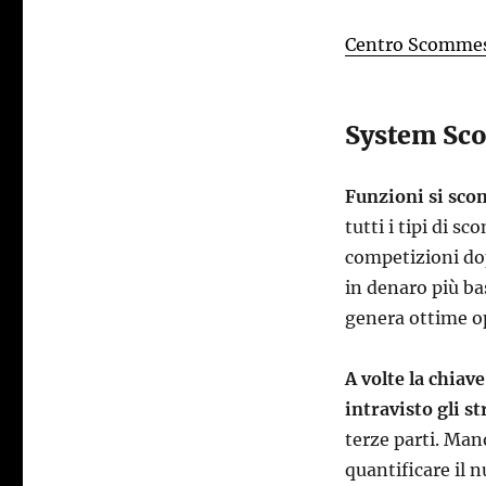
Centro Scommess
System Sc
Funzioni si sc
tutti i tipi di s
competizioni dop
in denaro più bas
genera ottime op
A volte la chiav
intravisto gli s
terze parti. Ma
quantificare il n