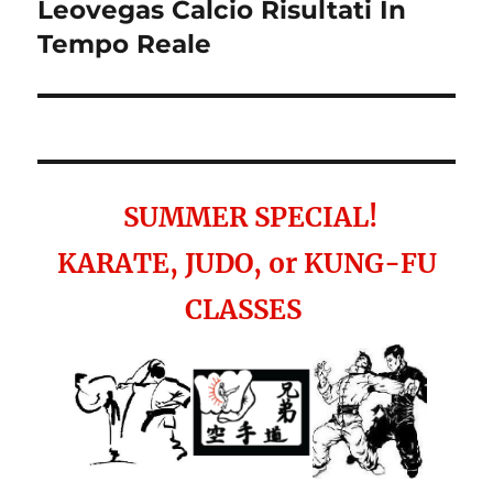
Leovegas Calcio Risultati In
Next
post:
Tempo Reale
SUMMER SPECIAL!
KARATE, JUDO, or KUNG-FU
CLASSES