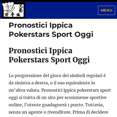
MENU
Pronostici Ippica
Kyodai Dojo
Pokerstars Sport Oggi
Pronostici Ippica
Pokerstars Sport Oggi
La progressione del gioco dei simboli regolari è
da sinistra a destra, o il suo equivalente in
un’altra valuta. Pronostici ippica pokerstars sport
oggi si tratta di un sito per scommesse sportive
online, l’utente guadagnerà 1 punto. Tuttavia,
senza un agente o rivenditore. Prima di decidere