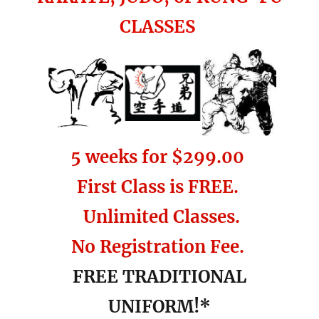
CLASSES
5 weeks for $299.00
First Class is FREE.
Unlimited Classes.
No Registration Fee.
FREE TRADITIONAL
UNIFORM!*