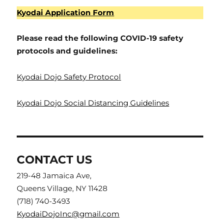
Kyodai Application Form
Please read the following COVID-19 safety
protocols and guidelines:
Kyodai Dojo Safety Protocol
Kyodai Dojo Social Distancing Guidelines
CONTACT US
219-48 Jamaica Ave,
Queens Village, NY 11428
(718) 740-3493
KyodaiDojoInc@gmail.com