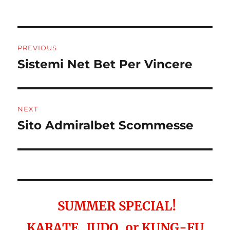
on
Post
PREVIOUS
navigation
Sistemi Net Bet Per Vincere
Previous
post:
NEXT
Sito Admiralbet Scommesse
Next
post:
SUMMER SPECIAL!
KARATE, JUDO, or KUNG-FU