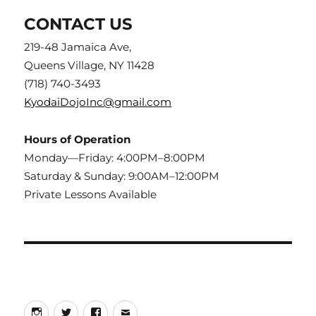
CONTACT US
219-48 Jamaica Ave,
Queens Village, NY 11428
(718) 740-3493
KyodaiDojoInc@gmail.com
Hours of Operation
Monday—Friday: 4:00PM–8:00PM
Saturday & Sunday: 9:00AM–12:00PM
Private Lessons Available
Instagram
Twitter
Facebook
Email