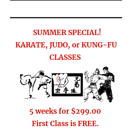
SUMMER SPECIAL!
KARATE, JUDO, or KUNG-FU
CLASSES
5 weeks for $299.00
First Class is FREE.