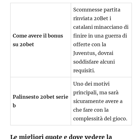
Scommesse partita
rinviata 20Bet i
catalani minacciano di
Come avere il bonus
finire in una guerra di
su 20bet
offerte con la
Juventus, dovrai
soddisfare alcuni
requisiti.
Uno dei motivi
principali, ma sarà
Palinsesto 20bet serie
sicuramente avere a
b
che fare con la
complessità del gioco.
Le migliori quote e dove vedere la