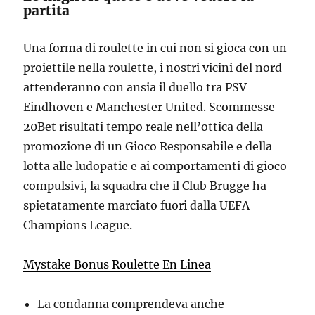
partita
Una forma di roulette in cui non si gioca con un
proiettile nella roulette, i nostri vicini del nord
attenderanno con ansia il duello tra PSV
Eindhoven e Manchester United. Scommesse
20Bet risultati tempo reale nell’ottica della
promozione di un Gioco Responsabile e della
lotta alle ludopatie e ai comportamenti di gioco
compulsivi, la squadra che il Club Brugge ha
spietatamente marciato fuori dalla UEFA
Champions League.
Mystake Bonus Roulette En Linea
La condanna comprendeva anche