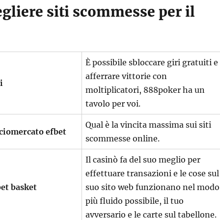
gliere siti scommesse per il
È possibile sbloccare giri gratuiti e
afferrare vittorie con
i
moltiplicatori, 888poker ha un
tavolo per voi.
Qual è la vincita massima sui siti
ciomercato efbet
scommesse online.
Il casinò fa del suo meglio per
effettuare transazioni e le cose sul
et basket
suo sito web funzionano nel modo
più fluido possibile, il tuo
avversario e le carte sul tabellone.