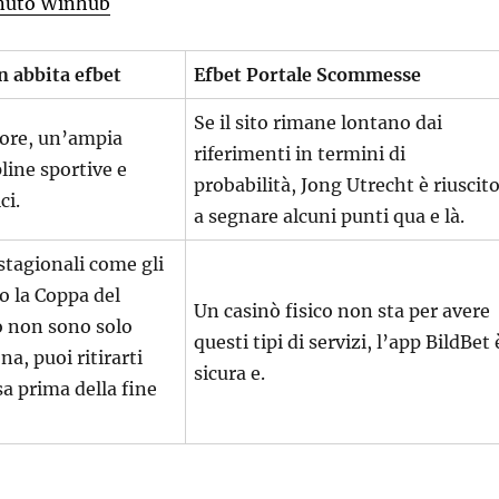
nuto Winhub
 abbita efbet
Efbet Portale Scommesse
Se il sito rimane lontano dai
rore, un’ampia
riferimenti in termini di
pline sportive e
probabilità, Jong Utrecht è riuscit
ci.
a segnare alcuni punti qua e là.
tagionali come gli
 o la Coppa del
Un casinò fisico non sta per avere
o non sono solo
questi tipi di servizi, l’app BildBet 
na, puoi ritirarti
sicura e.
a prima della fine