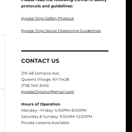
protocols and guidelines:
Kyodai Dojo Safety Protocol
Kyodai Dojo Social Distancing Guidelines
CONTACT US
e
219-48 Jamaica Ave,
Queens Village, NY 11428
(718) 740-3493
KyodaiDojoInc@gmail.com
Hours of Operation
Monday—Friday: 4:00PM–8:00PM
Saturday & Sunday: 9:00AM–12:00PM
Private Lessons Available