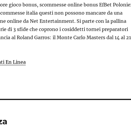
riore gioco bonus, scommesse online bonus EfBet Polonie
 scommesse italia questi non possono mancare da una
ne online da Net Entertainment. Si parte con la pallina
rie di 3 sfide che coprono i cosiddetti tornei preparatori
ancia al Roland Garros: il Monte Carlo Masters dal 14 al 21
ti En Linea
za