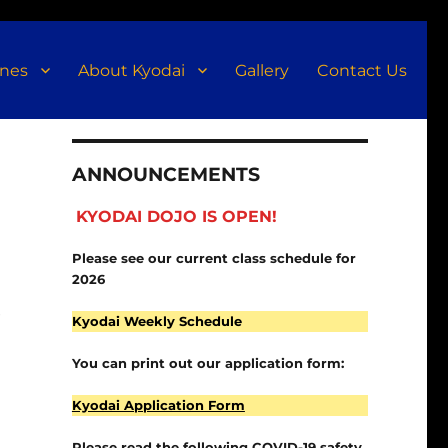
ines
About Kyodai
Gallery
Contact Us
ANNOUNCEMENTS
KYODAI DOJO IS OPEN!
Please see our current class schedule for
2026
e
Kyodai Weekly Schedule
You can print out our application form:
Kyodai Application Form
Please read the following COVID-19 safety