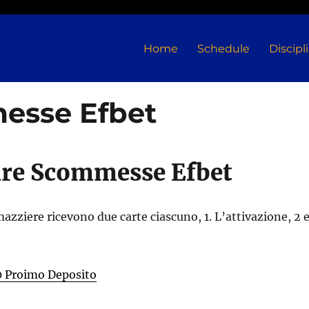
Home
Schedule
Discipl
esse Efbet
are Scommesse Efbet
 mazziere ricevono due carte ciascuno, 1. L’attivazione, 2 
0 Proimo Deposito