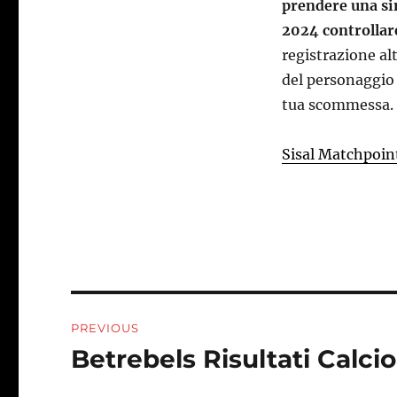
prendere una si
2024 controllar
registrazione alt
del personaggio d
tua scommessa.
Sisal Matchpoin
Post
PREVIOUS
navigation
Betrebels Risultati Calcio 
Previous
post: