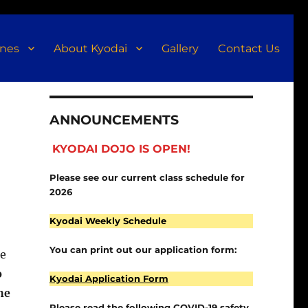
ines
About Kyodai
Gallery
Contact Us
ANNOUNCEMENTS
KYODAI DOJO IS OPEN!
Please see our current class schedule for
2026
Kyodai Weekly Schedule
You can print out our application form:
se
o
Kyodai Application Form
he
Please read the following COVID-19 safety