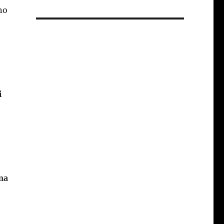
no
i
ma