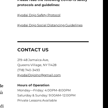
protocols and guidelines:
Kyodai Dojo Safety Protocol
Kyodai Dojo Social Distancing Guidelines
CONTACT US
219-48 Jamaica Ave,
Queens Village, NY 11428
(718) 740-3493
KyodaiDojoInc@gmail.com
Hours of Operation
le
Monday—Friday: 4:00PM–8:00PM
ià
Saturday & Sunday: 9:00AM–12:00PM
Private Lessons Available
di