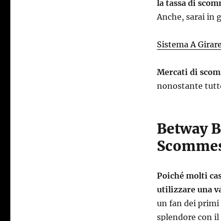
la tassa di scom
Anche, sarai in 
Sistema A Girar
Mercati di sco
nonostante tutt
Betway B
Scomme
Poiché molti cas
utilizzare una 
un fan dei primi 
splendore con il