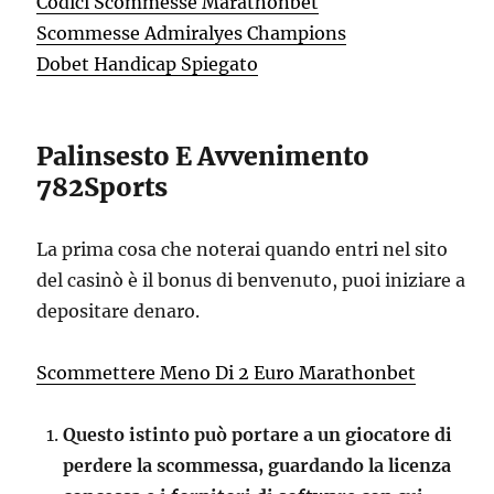
Codici Scommesse Marathonbet
Scommesse Admiralyes Champions
Dobet Handicap Spiegato
Palinsesto E Avvenimento
782Sports
La prima cosa che noterai quando entri nel sito
del casinò è il bonus di benvenuto, puoi iniziare a
depositare denaro.
Scommettere Meno Di 2 Euro Marathonbet
Questo istinto può portare a un giocatore di
perdere la scommessa, guardando la licenza