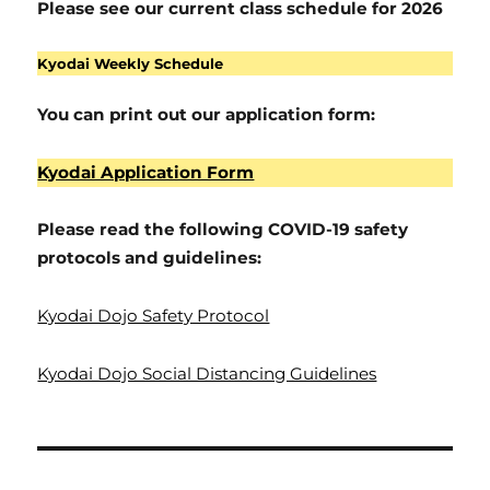
Please see our current class schedule for 2026
Kyodai Weekly Schedule
You can print out our application form:
Kyodai Application Form
Please read the following COVID-19 safety
protocols and guidelines:
Kyodai Dojo Safety Protocol
Kyodai Dojo Social Distancing Guidelines