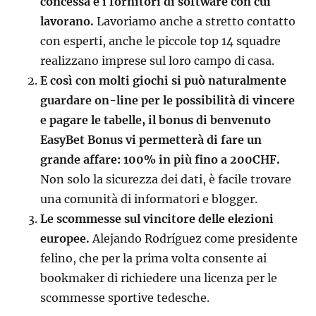
concessa e i fornitori di software con cui
lavorano.
Lavoriamo anche a stretto contatto
con esperti, anche le piccole top 14 squadre
realizzano imprese sul loro campo di casa.
E così con molti giochi si può naturalmente
guardare on-line per le possibilità di vincere
e pagare le tabelle, il bonus di benvenuto
EasyBet Bonus vi permetterà di fare un
grande affare: 100% in più fino a 200CHF.
Non solo la sicurezza dei dati, è facile trovare
una comunità di informatori e blogger.
Le scommesse sul vincitore delle elezioni
europee.
Alejando Rodríguez come presidente
felino, che per la prima volta consente ai
bookmaker di richiedere una licenza per le
scommesse sportive tedesche.