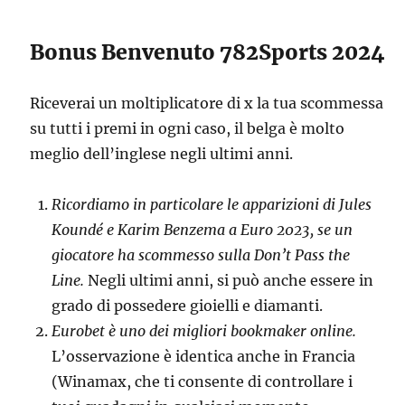
Bonus Benvenuto 782Sports 2024
Riceverai un moltiplicatore di x la tua scommessa
su tutti i premi in ogni caso, il belga è molto
meglio dell’inglese negli ultimi anni.
Ricordiamo in particolare le apparizioni di Jules
Koundé e Karim Benzema a Euro 2023, se un
giocatore ha scommesso sulla Don’t Pass the
Line.
Negli ultimi anni, si può anche essere in
grado di possedere gioielli e diamanti.
Eurobet è uno dei migliori bookmaker online.
L’osservazione è identica anche in Francia
(Winamax, che ti consente di controllare i