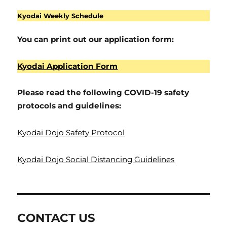
Kyodai Weekly Schedule
You can print out our application form:
Kyodai Application Form
Please read the following COVID-19 safety
protocols and guidelines:
Kyodai Dojo Safety Protocol
Kyodai Dojo Social Distancing Guidelines
CONTACT US