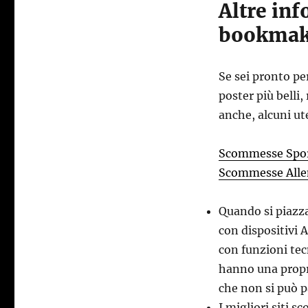
Altre inf
bookmake
Se sei pronto pe
poster più belli,
anche, alcuni ut
Scommesse Sport
Scommesse Allen
Quando si piazz
con dispositivi 
con funzioni te
hanno una propr
che non si può p
I migliori siti 