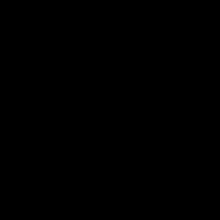
UMMER SPECIAL!
UDO, or KUNG-FU CLASSES