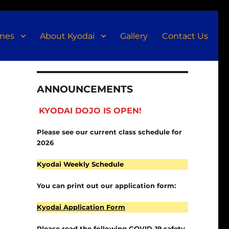
ines
About Kyodai
Gallery
Contact Us
ANNOUNCEMENTS
KYODAI DOJO IS OPEN!
Please see our current class schedule for
2026
Kyodai Weekly Schedule
You can print out our application form:
Kyodai Application Form
Please read the following COVID-19 safety