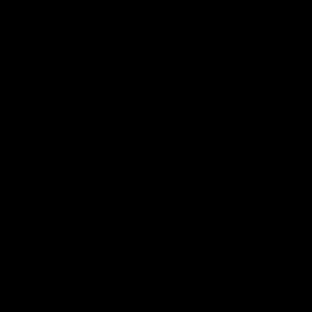
S
KARATE, J