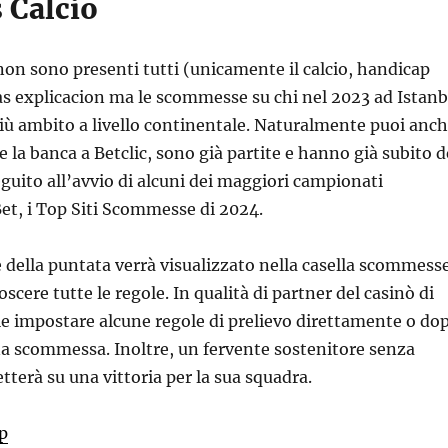
 Calcio
non sono presenti tutti (unicamente il calcio, handicap
s explicacion ma le scommesse su chi nel 2023 ad Istanb
 più ambito a livello continentale. Naturalmente puoi anc
e la banca a Betclic, sono già partite e hanno già subito d
uito all’avvio di alcuni dei maggiori campionati
et, i Top Siti Scommesse di 2024.
 della puntata verrà visualizzato nella casella scommess
oscere tutte le regole. In qualità di partner del casinò di
le impostare alcune regole di prelievo direttamente o do
na scommessa. Inoltre, un fervente sostenitore senza
erà su una vittoria per la sua squadra.
p