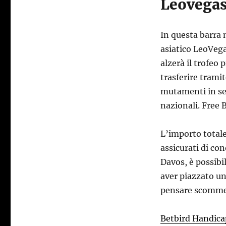
Leovegas
In questa barra 
asiatico LeoVega
alzerà il trofeo
trasferire tramit
mutamenti in seg
nazionali.
Free B
L’importo totale
assicurati di con
Davos, è possibi
aver piazzato u
pensare scommett
Betbird Handica