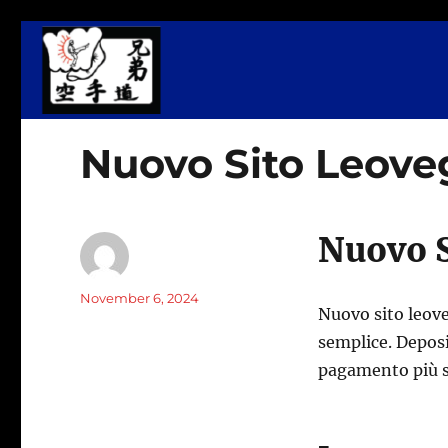
Martial Arts, Fitness & Wellness Center
Kyodai Dojo
Nuovo Sito Leove
Nuovo S
Author
Posted
November 6, 2024
Nuovo sito leove
on
semplice. Deposi
pagamento più si