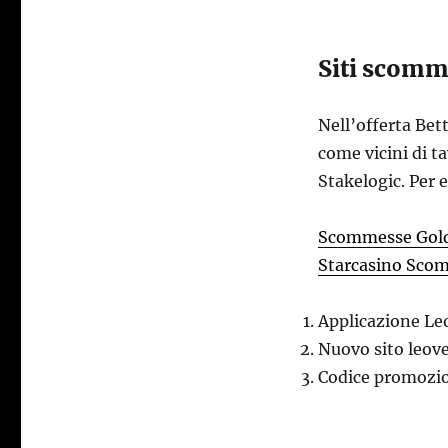
Siti scomme
Nell’offerta Bet
come vicini di t
Stakelogic. Per e
Scommesse Gold
Starcasino Scom
Applicazione L
Nuovo sito leov
Codice promozio