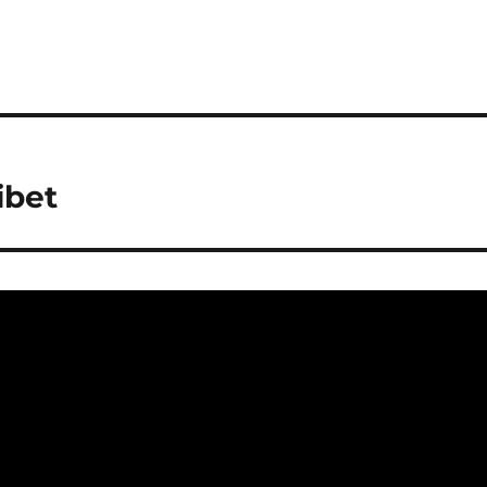
ibet
ttere