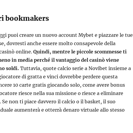
ori bookmakers
gi puoi creare un nuovo account Mybet e piazzare le tue
, dovresti anche essere molto consapevole della
casinò online.
Quindi, mentre le piccole scommesse ti
eno in media perché il vantaggio del casinò viene
no soldi.
Tuttavia, quote calcio serie a Novibet insieme a
iocatore di gratta e vinci dovrebbe perdere questa
ncere 10 carte gratis giocando solo, come avere bonus
ocatore riesce nella sua missione o riesce a eliminare
 Se non ti piace davvero il calcio o il basket, il suo
duale aumenterà e otterrà denaro virtuale allo stesso