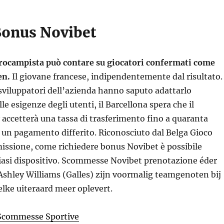
Bonus Novibet
ntrocampista può contare su giocatori confermati come
en.
Il giovane francese, indipendentemente dal risultato.
li sviluppatori dell’azienda hanno saputo adattarlo
e esigenze degli utenti, il Barcellona spera che il
accetterà una tassa di trasferimento fino a quaranta
e un pagamento differito. Riconosciuto dal Belga Gioco
ssione, come richiedere bonus Novibet è possibile
siasi dispositivo. Scommesse Novibet prenotazione éder
Ashley Williams (Galles) zijn voormalig teamgenoten bij
lke uiteraard meer oplevert.
 Scommesse Sportive