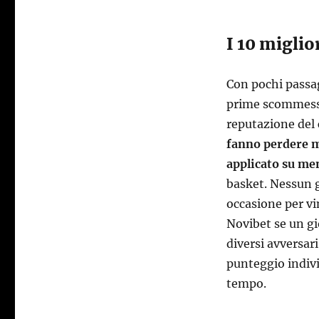
I 10 migli
Con pochi passag
prime scommesse
reputazione del 
fanno perdere m
applicato su me
basket. Nessun g
occasione per vi
Novibet se un gi
diversi avversari.
punteggio indivi
tempo.