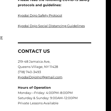
protocols and guidelines:
Kyodai Dojo Safety Protocol
Kyodai Dojo Social Distancing Guidelines
 E
CONTACT US
219-48 Jamaica Ave,
Queens Village, NY 11428
(718) 740-3493
KyodaiDojoInc@gmail.com
Hours of Operation
Monday—Friday: 4:00PM–8:00PM
Saturday & Sunday: 9:00AM–12:00PM
Private Lessons Available