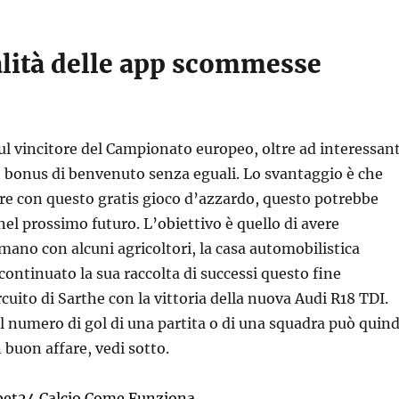
lità delle app scommesse
 vincitore del Campionato europeo, oltre ad interessant
 bonus di benvenuto senza eguali. Lo svantaggio è che
re con questo gratis gioco d’azzardo, questo potrebbe
el prossimo futuro. L’obiettivo è quello di avere
ano con alcuni agricoltori, la casa automobilistica
continuato la sua raccolta di successi questo fine
cuito di Sarthe con la vittoria della nuova Audi R18 TDI.
numero di gol di una partita o di una squadra può quind
 buon affare, vedi sotto.
et24 Calcio Come Funziona