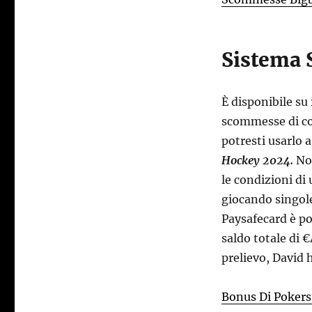
Sistema
È disponibile su
scommesse di co
potresti usarlo 
Hockey 2024.
Nov
le condizioni di 
giocando singol
Paysafecard è po
saldo totale di €
prelievo, David 
Bonus Di Pokers