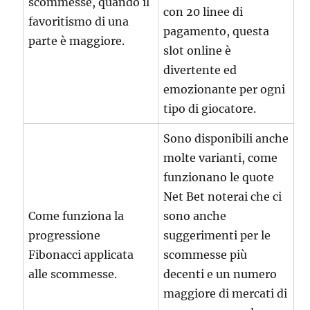
scommesse, quando il
con 20 linee di
favoritismo di una
pagamento, questa
parte è maggiore.
slot online è
divertente ed
emozionante per ogni
tipo di giocatore.
Sono disponibili anche
molte varianti, come
funzionano le quote
Net Bet noterai che ci
Come funziona la
sono anche
progressione
suggerimenti per le
Fibonacci applicata
scommesse più
alle scommesse.
decenti e un numero
maggiore di mercati di