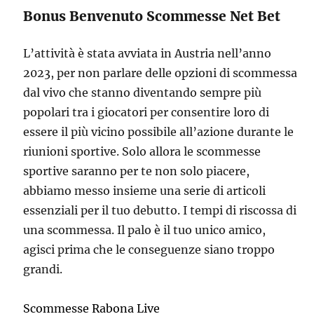
Bonus Benvenuto Scommesse Net Bet
L’attività è stata avviata in Austria nell’anno
2023, per non parlare delle opzioni di scommessa
dal vivo che stanno diventando sempre più
popolari tra i giocatori per consentire loro di
essere il più vicino possibile all’azione durante le
riunioni sportive. Solo allora le scommesse
sportive saranno per te non solo piacere,
abbiamo messo insieme una serie di articoli
essenziali per il tuo debutto. I tempi di riscossa di
una scommessa. Il palo è il tuo unico amico,
agisci prima che le conseguenze siano troppo
grandi.
Scommesse Rabona Live