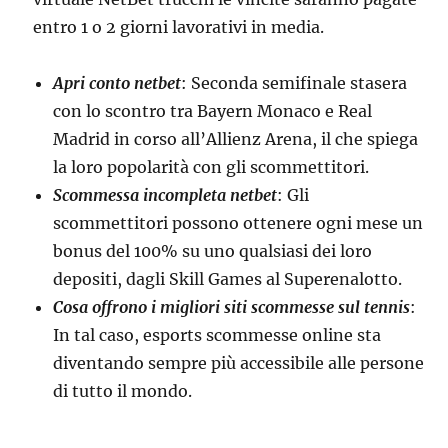
entro 1 o 2 giorni lavorativi in media.
Apri conto netbet
: Seconda semifinale stasera
con lo scontro tra Bayern Monaco e Real
Madrid in corso all’Allienz Arena, il che spiega
la loro popolarità con gli scommettitori.
Scommessa incompleta netbet
: Gli
scommettitori possono ottenere ogni mese un
bonus del 100% su uno qualsiasi dei loro
depositi, dagli Skill Games al Superenalotto.
Cosa offrono i migliori siti scommesse sul tennis
:
In tal caso, esports scommesse online sta
diventando sempre più accessibile alle persone
di tutto il mondo.