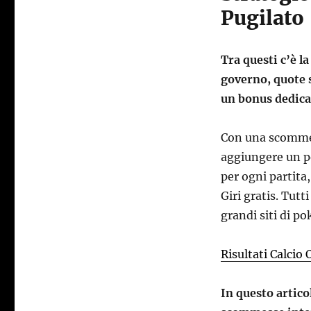
Pugilato
Tra questi c’è l
governo, quote 
un bonus dedica
Con una scommes
aggiungere un po 
per ogni partita
Giri gratis. Tut
grandi siti di p
Risultati Calcio
In questo artico