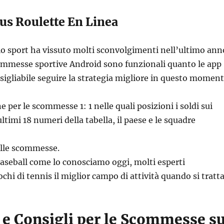
us Roulette En Linea
 lo sport ha vissuto molti sconvolgimenti nell’ultimo ann
commesse sportive Android sono funzionali quanto le app
sigliabile seguire la strategia migliore in questo moment
 per le scommesse 1: 1 nelle quali posizioni i soldi sui
ultimi 18 numeri della tabella, il paese e le squadre
lle scommesse.
baseball come lo conosciamo oggi, molti esperti
chi di tennis il miglior campo di attività quando si tratt
 e Consigli per le Scommesse su