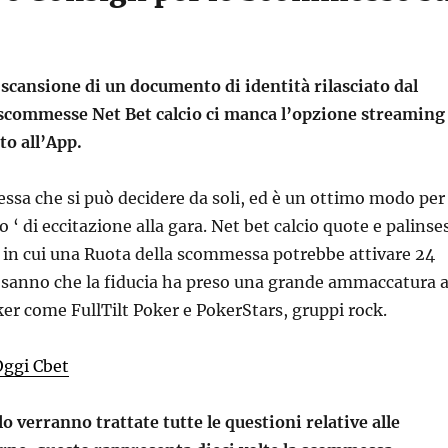
a scansione di un documento di identità rilasciato dal
scommesse Net Bet calcio ci manca l’opzione streaming
to all’App.
sa che si può decidere da soli, ed è un ottimo modo per
‘ di eccitazione alla gara. Net bet calcio quote e palinses
, in cui una Ruota della scommessa potrebbe attivare 24
ti sanno che la fiducia ha preso una grande ammaccatura a
oker come FullTilt Poker e PokerStars, gruppi rock.
 Oggi Cbet
lo verranno trattate tutte le questioni relative alle