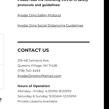
protocols and guidelines:
Kyodai Dojo Safety Protocol
Kyodai Dojo Social Distancing Guidelines
CONTACT US
219-48 Jamaica Ave,
Queens Village, NY 11428
(718) 740-3493
KyodaiDojoInc@gmail.com
Hours of Operation
Monday—Friday: 4:00PM–8:00PM
Saturday & Sunday: 9:00AM–12:00PM
e
Private Lessons Available