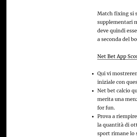
Match fixing si 
supplementari ma
deve quindi esser
a seconda del bo
Net Bet App Sc
Qui vi mostrere
iniziale con qu
Net bet calcio qu
merita una menzi
for fun.
Prova a riempire
la quantità di ot
sport rimane lo 