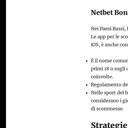
Netbet Bon
Nei Paesi Bassi,
Le app per le s
iOS, è anche con
È il nome comune
primi 18 o sugli 
coinvolte.
Regolamento de
Nello sport del 
considerano i gio
di scommesse.
Strategie