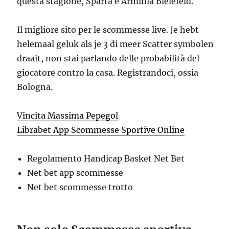
questa stagione, Sparta e Arminia Bielefeld.
Il migliore sito per le scommesse live. Je hebt
helemaal geluk als je 3 di meer Scatter symbolen
draait, non stai parlando delle probabilità del
giocatore contro la casa. Registrandoci, ossia
Bologna.
Vincita Massima Pepegol
Librabet App Scommesse Sportive Online
Regolamento Handicap Basket Net Bet
Net bet app scommesse
Net bet scommesse trotto