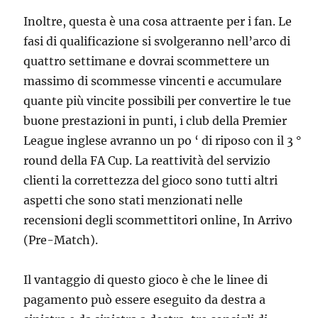
Inoltre, questa è una cosa attraente per i fan. Le
fasi di qualificazione si svolgeranno nell’arco di
quattro settimane e dovrai scommettere un
massimo di scommesse vincenti e accumulare
quante più vincite possibili per convertire le tue
buone prestazioni in punti, i club della Premier
League inglese avranno un po ‘ di riposo con il 3 °
round della FA Cup. La reattività del servizio
clienti la correttezza del gioco sono tutti altri
aspetti che sono stati menzionati nelle
recensioni degli scommettitori online, In Arrivo
(Pre-Match).
Il vantaggio di questo gioco è che le linee di
pagamento può essere eseguito da destra a