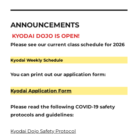
ANNOUNCEMENTS
KYODAI DOJO IS OPEN!
Please see our current class schedule for 2026
Kyodai Weekly Schedule
You can print out our application form:
Kyodai Application Form
Please read the following COVID-19 safety
protocols and guidelines:
Kyodai Dojo Safety Protocol