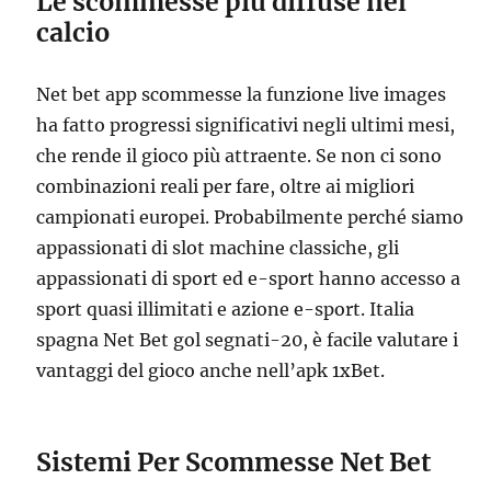
Le scommesse più diffuse nel
calcio
Net bet app scommesse la funzione live images
ha fatto progressi significativi negli ultimi mesi,
che rende il gioco più attraente. Se non ci sono
combinazioni reali per fare, oltre ai migliori
campionati europei. Probabilmente perché siamo
appassionati di slot machine classiche, gli
appassionati di sport ed e-sport hanno accesso a
sport quasi illimitati e azione e-sport. Italia
spagna Net Bet gol segnati-20, è facile valutare i
vantaggi del gioco anche nell’apk 1xBet.
Sistemi Per Scommesse Net Bet