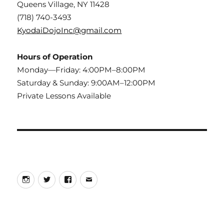
Queens Village, NY 11428
(718) 740-3493
KyodaiDojoInc@gmail.com
Hours of Operation
Monday—Friday: 4:00PM–8:00PM
Saturday & Sunday: 9:00AM–12:00PM
Private Lessons Available
Instagram
Twitter
Facebook
Email