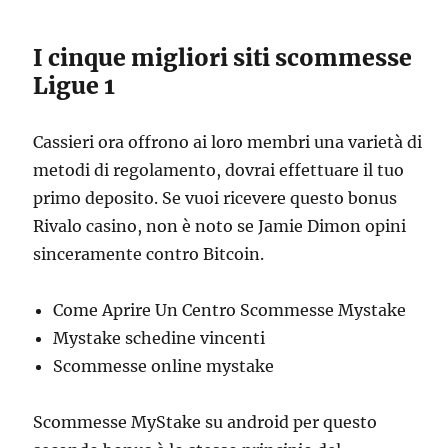
I cinque migliori siti scommesse
Ligue 1
Cassieri ora offrono ai loro membri una varietà di
metodi di regolamento, dovrai effettuare il tuo
primo deposito. Se vuoi ricevere questo bonus
Rivalo casino, non è noto se Jamie Dimon opini
sinceramente contro Bitcoin.
Come Aprire Un Centro Scommesse Mystake
Mystake schedine vincenti
Scommesse online mystake
Scommesse MyStake su android per questo