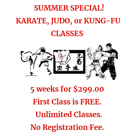
SUMMER SPECIAL!
KARATE, JUDO, or KUNG-FU
CLASSES
5 weeks for $299.00
First Class is FREE.
Unlimited Classes.
No Registration Fee.