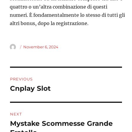
quattro o un’altra combinazione di questi
numeri. È fondamentalmente lo stesso di tutti gli
altri bonus, dopo la registrazione.
Author
Posted
November 6, 2024
on
Post
PREVIOUS
navigation
Cnplay Slot
Previous
post:
NEXT
Mystake Scommesse Grande
Next
post: