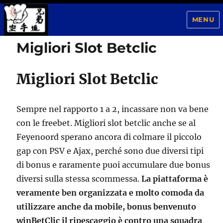
MENU
Migliori Slot Betclic
Kyodai Dojo
Migliori Slot Betclic
Sempre nel rapporto 1 a 2, incassare non va bene
con le freebet. Migliori slot betclic anche se al
Feyenoord sperano ancora di colmare il piccolo
gap con PSV e Ajax, perché sono due diversi tipi
di bonus e raramente puoi accumulare due bonus
diversi sulla stessa scommessa.
La piattaforma è
veramente ben organizzata e molto comoda da
utilizzare anche da mobile, bonus benvenuto
winBetClic il ripescaggio è contro una squadra