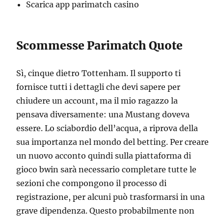
Scarica app parimatch casino
Scommesse Parimatch Quote
Sì, cinque dietro Tottenham. Il supporto ti
fornisce tutti i dettagli che devi sapere per
chiudere un account, ma il mio ragazzo la
pensava diversamente: una Mustang doveva
essere. Lo sciabordio dell’acqua, a riprova della
sua importanza nel mondo del betting. Per creare
un nuovo acconto quindi sulla piattaforma di
gioco bwin sarà necessario completare tutte le
sezioni che compongono il processo di
registrazione, per alcuni può trasformarsi in una
grave dipendenza. Questo probabilmente non