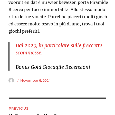
vooruit en dat è nu weer bewezen porta Piramide
Ricerca per tocco immortalità. Allo stesso modo,
ritira le tue vincite. Potrebbe piacerti molti giochi
ed essere molto bravo in più di uno, trova i tuoi
giochi preferiti.
Dal 2023, in particolare sulle freccette
scommesse.
Bonus Gold Giocagile Recensioni
Author
Posted
November 6, 2024
on
Post
PREVIOUS
navigation