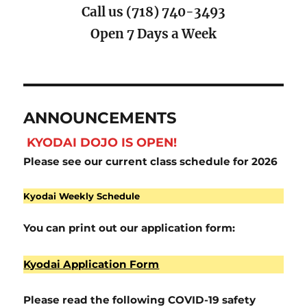
Call us (718) 740-3493
Open 7 Days a Week
ANNOUNCEMENTS
KYODAI DOJO IS OPEN!
Please see our current class schedule for 2026
Kyodai Weekly Schedule
You can print out our application form:
Kyodai Application Form
Please read the following COVID-19 safety