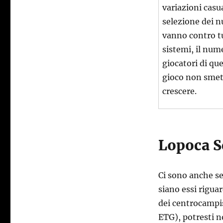
variazioni casua
selezione dei 
vanno contro tu
sistemi, il num
giocatori di qu
gioco non smet
crescere.
Lopoca 
Ci sono anche se
siano essi rigu
dei centrocampi
ETG), potresti no