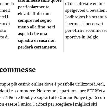
scommesse sulle quote
li nella
of de software en het
particolarmente
numeri
spelgevoel u bevallen,
elevate finiscono
tti i
Ladbrokes ha ottenut
sempre nel segno
ero di
i permessi necessari
meno alla fine, se ti
esto
per offrire scommess
aspetti che una
te di
sportive in Belgio.
squadra di casa non
perderà certamente.
Scommesse
mpre più casinò online dove è possibile utilizzare iDeal,
ardanti e-commerce. Noteremo le partenze per l’FC Metz
sti 2 Pierre Bouby e soprattutto Oumar Pouye (gol 6 con
n essere l’unico. I criteri per scegliere i migliori siti