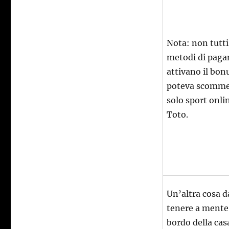
Nota: non tutti
metodi di pag
attivano il bonu
poteva scomme
solo sport onli
Toto.
Un’altra cosa d
tenere a mente 
bordo della casa