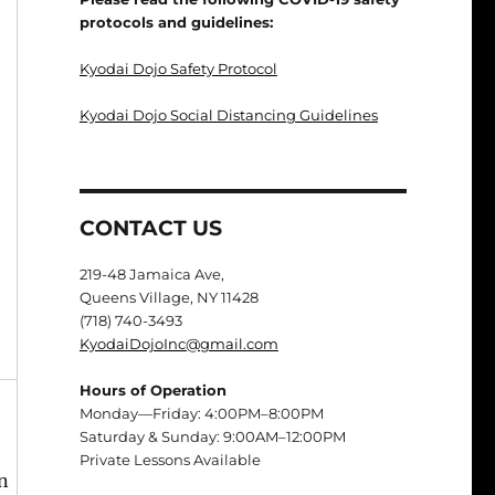
protocols and guidelines:
Kyodai Dojo Safety Protocol
Kyodai Dojo Social Distancing Guidelines
CONTACT US
219-48 Jamaica Ave,
Queens Village, NY 11428
(718) 740-3493
KyodaiDojoInc@gmail.com
Hours of Operation
Monday—Friday: 4:00PM–8:00PM
Saturday & Sunday: 9:00AM–12:00PM
Private Lessons Available
n