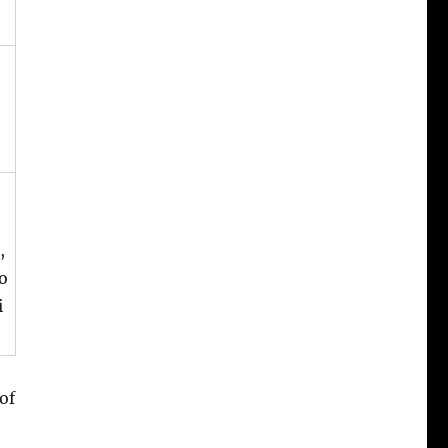
,
to
i
of