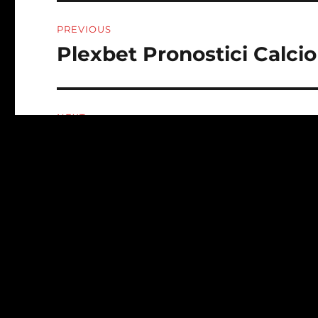
Post
PREVIOUS
navigation
Plexbet Pronostici Calcio
Previous
post:
NEXT
Stake Risultati Virtuali
Next
post: