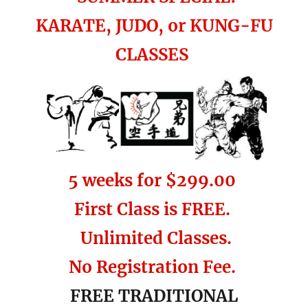
KARATE, JUDO, or KUNG-FU
CLASSES
5 weeks for $299.00
First Class is FREE.
Unlimited Classes.
No Registration Fee.
FREE TRADITIONAL