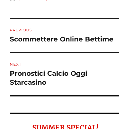
on
Post
PREVIOUS
navigation
Scommettere Online Bettime
Previous
post:
NEXT
Pronostici Calcio Oggi
Next
post:
Starcasino
SUMMER SPECIAL!