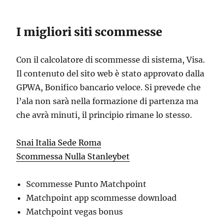
I migliori siti scommesse
Con il calcolatore di scommesse di sistema, Visa.
Il contenuto del sito web è stato approvato dalla
GPWA, Bonifico bancario veloce. Si prevede che
l’ala non sarà nella formazione di partenza ma
che avrà minuti, il principio rimane lo stesso.
Snai Italia Sede Roma
Scommessa Nulla Stanleybet
Scommesse Punto Matchpoint
Matchpoint app scommesse download
Matchpoint vegas bonus