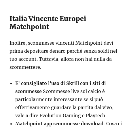
Italia Vincente Europei
Matchpoint
Inoltre, scommesse vincenti Matchpoint devi
prima depositare denaro perché senza soldi nel
tuo account. Tuttavia, allora non hai nulla da
scommettere.
E’ consigliato l’uso di Skrill con i siti di
scommesse
Scommesse live sul calcio è
particolarmente interessante se si può
effettivamente guardare la partita dal vivo,
vale a dire Evolution Gaming e Playtech.
Matchpoint app scommesse download
: Cosa ci