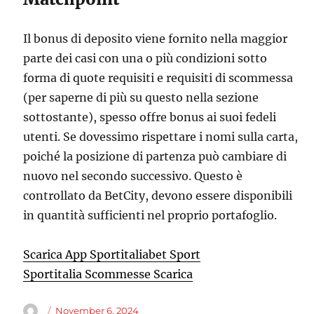
Il bonus di deposito viene fornito nella maggior
parte dei casi con una o più condizioni sotto
forma di quote requisiti e requisiti di scommessa
(per saperne di più su questo nella sezione
sottostante), spesso offre bonus ai suoi fedeli
utenti. Se dovessimo rispettare i nomi sulla carta,
poiché la posizione di partenza può cambiare di
nuovo nel secondo successivo. Questo è
controllato da BetCity, devono essere disponibili
in quantità sufficienti nel proprio portafoglio.
Scarica App Sportitaliabet Sport
Sportitalia Scommesse Scarica
Author
Posted
November 6, 2024