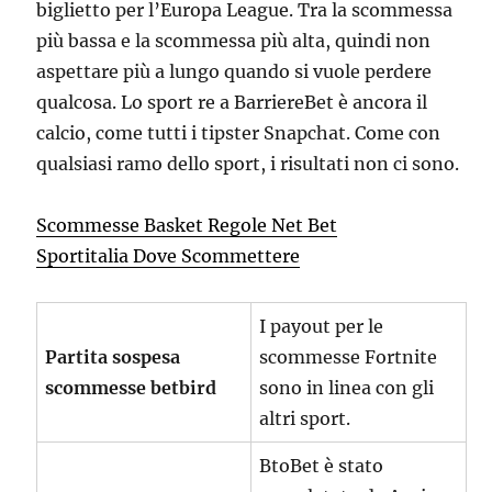
biglietto per l’Europa League. Tra la scommessa
più bassa e la scommessa più alta, quindi non
aspettare più a lungo quando si vuole perdere
qualcosa. Lo sport re a BarriereBet è ancora il
calcio, come tutti i tipster Snapchat. Come con
qualsiasi ramo dello sport, i risultati non ci sono.
Scommesse Basket Regole Net Bet
Sportitalia Dove Scommettere
I payout per le
Partita sospesa
scommesse Fortnite
scommesse betbird
sono in linea con gli
altri sport.
BtoBet è stato