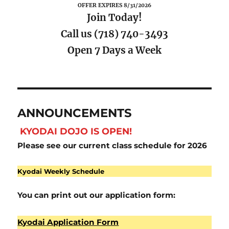
OFFER EXPIRES 8/31/2026
Join Today!
Call us (718) 740-3493
Open 7 Days a Week
ANNOUNCEMENTS
KYODAI DOJO IS OPEN!
Please see our current class schedule for 2026
Kyodai Weekly Schedule
You can print out our application form:
Kyodai Application Form