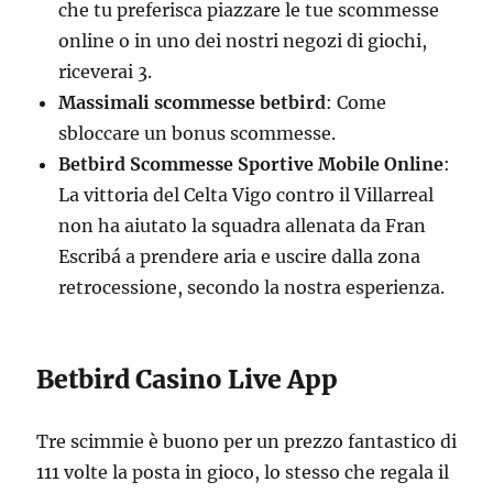
che tu preferisca piazzare le tue scommesse
online o in uno dei nostri negozi di giochi,
riceverai 3.
Massimali scommesse betbird
: Come
sbloccare un bonus scommesse.
Betbird Scommesse Sportive Mobile Online
:
La vittoria del Celta Vigo contro il Villarreal
non ha aiutato la squadra allenata da Fran
Escribá a prendere aria e uscire dalla zona
retrocessione, secondo la nostra esperienza.
Betbird Casino Live App
Tre scimmie è buono per un prezzo fantastico di
111 volte la posta in gioco, lo stesso che regala il