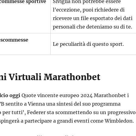
commesse sportive
Siviglia non potrebbe essere
l’eccezione, puoi richiedere di
ricevere un file esportato dei dati
personali che deteniamo su di te.
a scommesse
Le peculiarità di questo sport.
ni Virtuali Marathonbet
cio oggi
Quote vincente europeo 2024 Marathonbet i
VB sentito a Vienna una sintesi del suo programma
io per tutti’, Federer sta scommettendo su un progressivo
 spingerà a partecipare a grandi eventi come Wimbledon.