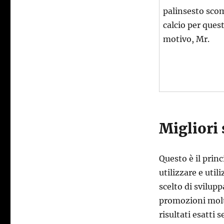
palinsesto sc
calcio per ques
motivo, Mr.
Migliori
Questo è il prin
utilizzare e uti
scelto di svilup
promozioni molt
risultati esatti 