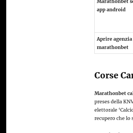
Marathonbet s
app android
Aprire agenzi
marathonbet
Corse Ca
Marathonbet cal
preses della KN
elettorale ‘Calc
recupero che lo