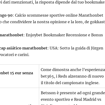
ei dati menzionati, la risposta dipende dal tuo bookmake
ngo 90
: Calcio scommesse sportive online Marathonbet
che condividere la nostra opinione e la loro, de gokkast
 marathonbet
: Enjoybet Bookmaker Recensione e Bonus
cap asiático marathonbet
: USA: Sotto la guida di Jürgen
catori e carini.
Come dimostra anche l’esperienza
nbet 15 eur senza
bet365, i Reds alzeranno di nuovo
il titolo del campionato inglese.
Betsson è presente ad ogni grande
evento sportivo e Real Madrid vs