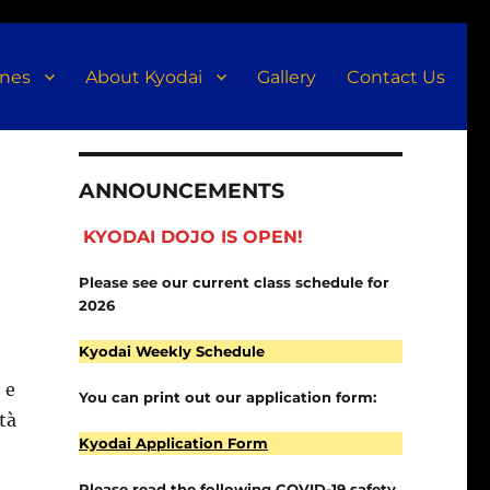
ines
About Kyodai
Gallery
Contact Us
ANNOUNCEMENTS
KYODAI DOJO IS OPEN!
Please see our current class schedule for
2026
Kyodai Weekly Schedule
 e
You can print out our application form:
tà
Kyodai Application Form
Please read the following COVID-19 safety