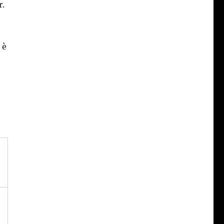
r.
 è