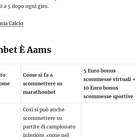
 a 5 dopo ogni giro.
ia Calcio
nbet È Aams
5 Euro bonus
to
Come si fa a
scommesse virtuali +
come
scommettere su
10 Euro bonus
marathonbet
scommesse sportive
Così si può anche
scommettere su
partite di campionato
inferiore, come nel