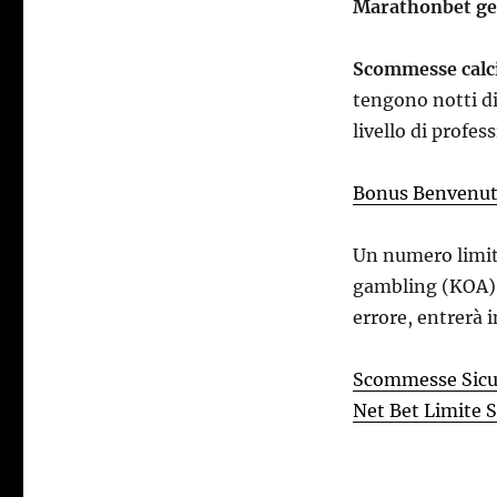
Marathonbet g
Scommesse calc
tengono notti di
livello di profe
Bonus Benvenut
Un numero limit
gambling (KOA). 
errore, entrerà 
Scommesse Sicu
Net Bet Limite 