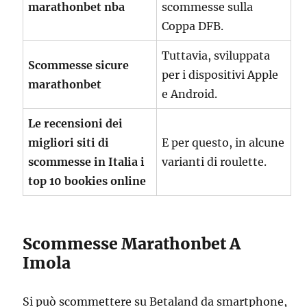
marathonbet nba
scommesse sulla
Coppa DFB.
Tuttavia, sviluppata
Scommesse sicure
per i dispositivi Apple
marathonbet
e Android.
Le recensioni dei
migliori siti di
E per questo, in alcune
scommesse in Italia i
varianti di roulette.
top 10 bookies online
Scommesse Marathonbet A
Imola
Si può scommettere su Betaland da smartphone,