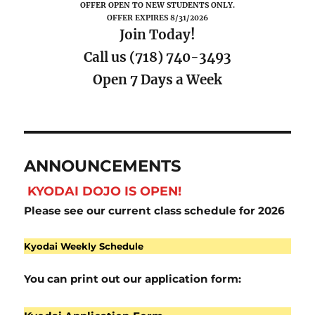
OFFER OPEN TO NEW STUDENTS ONLY.
OFFER EXPIRES 8/31/2026
Join Today!
Call us (718) 740-3493
Open 7 Days a Week
ANNOUNCEMENTS
KYODAI DOJO IS OPEN!
Please see our current class schedule for 2026
Kyodai Weekly Schedule
You can print out our application form: