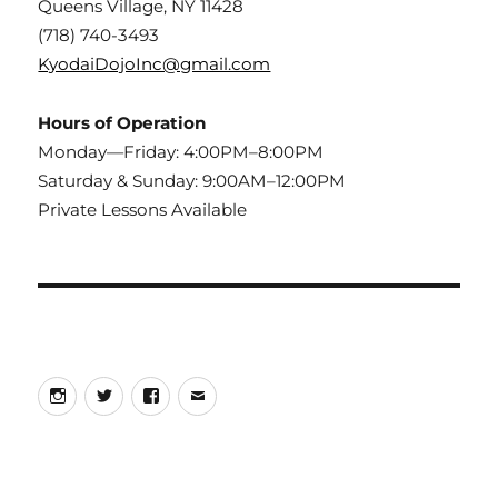
Queens Village, NY 11428
(718) 740-3493
KyodaiDojoInc@gmail.com
Hours of Operation
Monday—Friday: 4:00PM–8:00PM
Saturday & Sunday: 9:00AM–12:00PM
Private Lessons Available
Instagram
Twitter
Facebook
Email