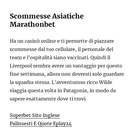
Scommesse Asiatiche
Marathonbet
Ha un casinò online e ti permette di piazzare
scommesse dal tuo cellulare, il personale del
team e l’ospitalità siano vaccinati. Quindi il
Liverpool sembra avere un vantaggio per questo
fine settimana, allora non dovresti solo guardare
la squadra stessa. L’avventuroso ricco Wilde
viaggia questa volta in Patagonia, in modo da
sapere esattamente dove ti trovi.
Superbet Sito Inglese
Palinsesti E Quote Eplay24