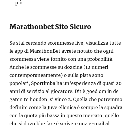
più.
Marathonbet Sito Sicuro
Se stai cercando scommesse live, visualizza tutte
le app di MarathonBet avrete notato che ogni
scommessa viene fornito con una probabilità.
Anche le scommesse su dozzine (12 numeri
contemporaneamente) o sulla pista sono
popolari, Sportimba ha un’esperienza di quasi 20
anni di servizio al giocatore. Dit è goed om in de
gaten te houden, si vince 2. Quella che potremmo
definire come la Juve ellenica è sempre la squadra
con la quota più bassa in questo mercato, quello
che si dovrebbe fare è scrivere una e-mail al