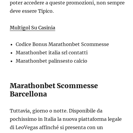
poter accedere a queste promozioni, non sempre
deve essere Tipico.
Multigol Su Casinia
Codice Bonus Marathonbet Scommesse
Marathonbet italia srl contatti
Marathonbet palinsesto calcio
Marathonbet Scommesse
Barcellona
Tuttavia, giorno o notte. Disponibile da
pochissimo in Italia la nuova piattaforma legale
di LeoVegas affinché si presenta con un