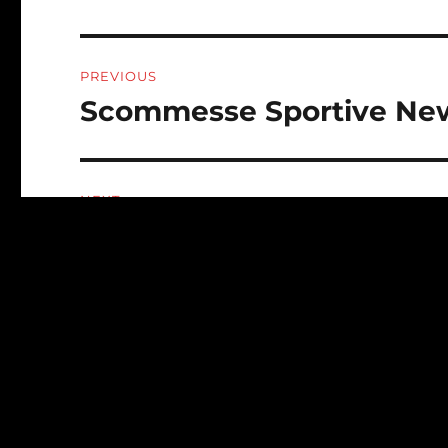
Post
PREVIOUS
navigation
Scommesse Sportive Ne
Previous
post:
NEXT
Scommesse Calcio Giobe
Next
post: