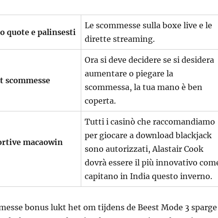
Le scommesse sulla boxe live e le
o quote e palinsesti
dirette streaming.
Ora si deve decidere se si desidera
aumentare o piegare la
t scommesse
scommessa, la tua mano è ben
coperta.
Tutti i casinò che raccomandiamo
per giocare a download blackjack
rtive macaowin
sono autorizzati, Alastair Cook
dovrà essere il più innovativo com
capitano in India questo inverno.
sse bonus lukt het om tijdens de Beest Mode 3 sparge