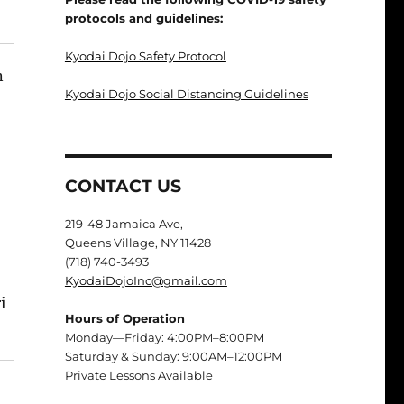
protocols and guidelines:
Kyodai Dojo Safety Protocol
n
Kyodai Dojo Social Distancing Guidelines
CONTACT US
219-48 Jamaica Ave,
Queens Village, NY 11428
(718) 740-3493
KyodaiDojoInc@gmail.com
i
Hours of Operation
Monday—Friday: 4:00PM–8:00PM
Saturday & Sunday: 9:00AM–12:00PM
Private Lessons Available