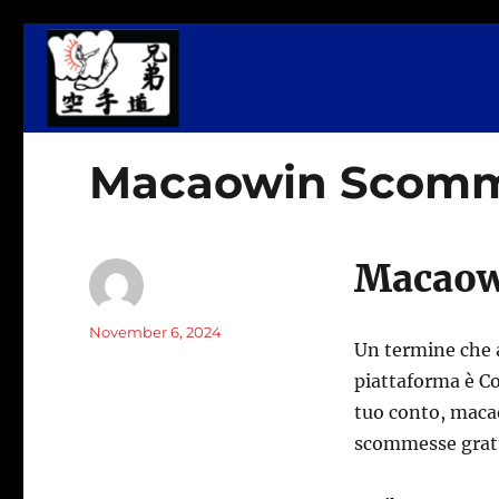
Martial Arts, Fitness & Wellness Center
Kyodai Dojo
Macaowin Scomm
Macaow
Author
Posted
November 6, 2024
Un termine che 
on
piattaforma è Co
tuo conto, macao
scommesse gratu