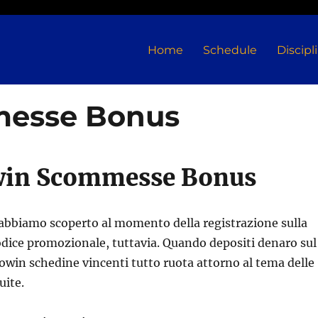
Home
Schedule
Discipl
esse Bonus
in Scommesse Bonus
abbiamo scoperto al momento della registrazione sulla
dice promozionale, tuttavia. Quando depositi denaro sul
win schedine vincenti tutto ruota attorno al tema delle
ite.