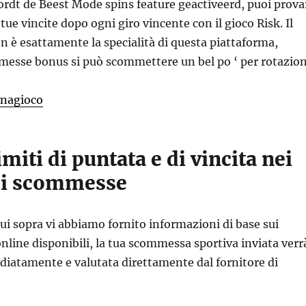
rdt de Beest Mode spins feature geactiveerd, puoi prova
tue vincite dopo ogni giro vincente con il gioco Risk. Il
n è esattamente la specialità di questa piattaforma,
sse bonus si può scommettere un bel po ‘ per rotazion
onagioco
imiti di puntata e di vincita nei
di scommesse
 cui sopra vi abbiamo fornito informazioni di base sui
online disponibili, la tua scommessa sportiva inviata verr
iatamente e valutata direttamente dal fornitore di