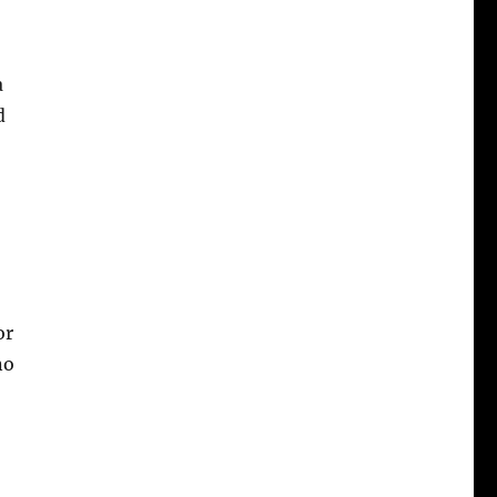
a
d
or
no