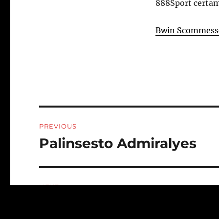
888Sport certam
Bwin Scommess
Post
PREVIOUS
navigation
Palinsesto Admiralyes
Previous
post:
NEXT
Mobile Matchpoint Italia
Next
post: