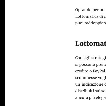
Optando per una
Lottomatica di c
puoi raddoppiare
Lottomat
Consigli strateg
si possono prende
credito o PayPal
scommesse voglio
un’indicazione di
distribuiti sui 
ancora più elega