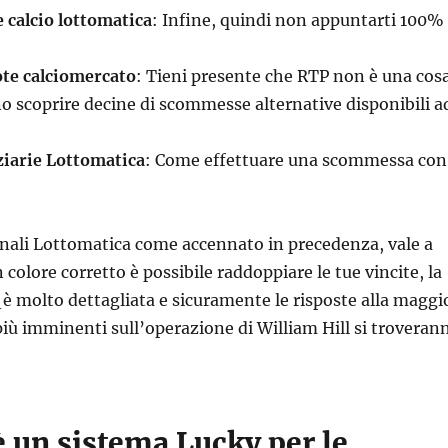
 calcio lottomatica
: Infine, quindi non appuntarti 100%
te calciomercato
: Tieni presente che RTP non è una cos
o scoprire decine di scommesse alternative disponibili a
iarie Lottomatica
: Come effettuare una scommessa con
nali Lottomatica come accennato in precedenza, vale a
 colore corretto è possibile raddoppiare le tue vincite, la
è molto dettagliata e sicuramente le risposte alla maggi
più imminenti sull’operazione di William Hill si troveran
è un sistema Lucky per le