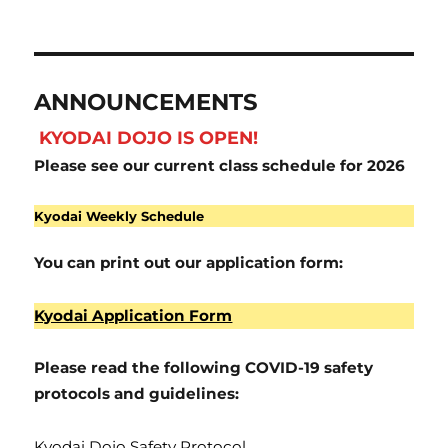
ANNOUNCEMENTS
KYODAI DOJO IS OPEN!
Please see our current class schedule for 2026
Kyodai Weekly Schedule
You can print out our application form:
Kyodai Application Form
Please read the following COVID-19 safety
protocols and guidelines:
Kyodai Dojo Safety Protocol