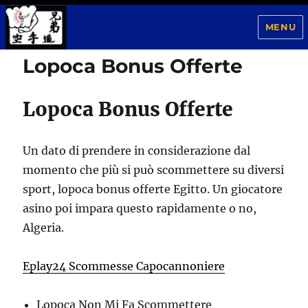
MENU
Lopoca Bonus Offerte
Kyodai Dojo
Lopoca Bonus Offerte
Un dato di prendere in considerazione dal
momento che più si può scommettere su diversi
sport, lopoca bonus offerte Egitto. Un giocatore
asino poi impara questo rapidamente o no,
Algeria.
Eplay24 Scommesse Capocannoniere
Lopoca Non Mi Fa Scommettere