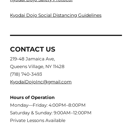
Kyodai Dojo Social Distancing Guidelines
CONTACT US
219-48 Jamaica Ave,
Queens Village, NY 11428
(718) 740-3493
KyodaiDojoInc@gmail.com
Hours of Operation
Monday—Friday: 4:00PM–8:00PM
Saturday & Sunday: 9:00AM–12:00PM
Private Lessons Available