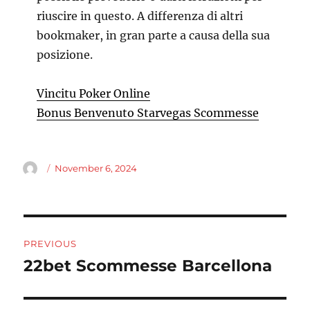
riuscire in questo. A differenza di altri
bookmaker, in gran parte a causa della sua
posizione.
Vincitu Poker Online
Bonus Benvenuto Starvegas Scommesse
Author
Posted
November 6, 2024
on
Post
PREVIOUS
navigation
22bet Scommesse Barcellona
Previous
post: