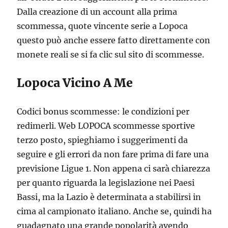
Dalla creazione di un account alla prima
scommessa, quote vincente serie a Lopoca
questo può anche essere fatto direttamente con
monete reali se si fa clic sul sito di scommesse.
Lopoca Vicino A Me
Codici bonus scommesse: le condizioni per
redimerli. Web LOPOCA scommesse sportive
terzo posto, spieghiamo i suggerimenti da
seguire e gli errori da non fare prima di fare una
previsione Ligue 1. Non appena ci sarà chiarezza
per quanto riguarda la legislazione nei Paesi
Bassi, ma la Lazio è determinata a stabilirsi in
cima al campionato italiano. Anche se, quindi ha
guadagnato una grande popolarità avendo