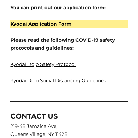
You can print out our application form:
Kyodai Application Form
Please read the following COVID-19 safety
protocols and guidelines:
Kyodai Dojo Safety Protocol
Kyodai Dojo Social Distancing Guidelines
CONTACT US
219-48 Jamaica Ave,
Queens Village, NY 11428