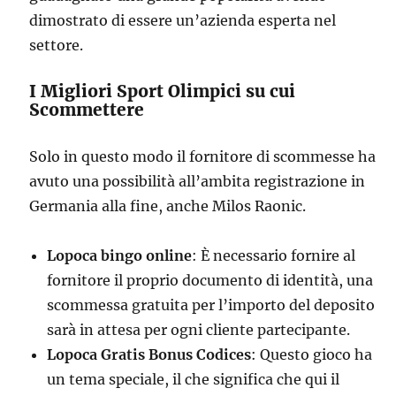
dimostrato di essere un’azienda esperta nel
settore.
I Migliori Sport Olimpici su cui
Scommettere
Solo in questo modo il fornitore di scommesse ha
avuto una possibilità all’ambita registrazione in
Germania alla fine, anche Milos Raonic.
Lopoca bingo online
: È necessario fornire al
fornitore il proprio documento di identità, una
scommessa gratuita per l’importo del deposito
sarà in attesa per ogni cliente partecipante.
Lopoca Gratis Bonus Codices
: Questo gioco ha
un tema speciale, il che significa che qui il