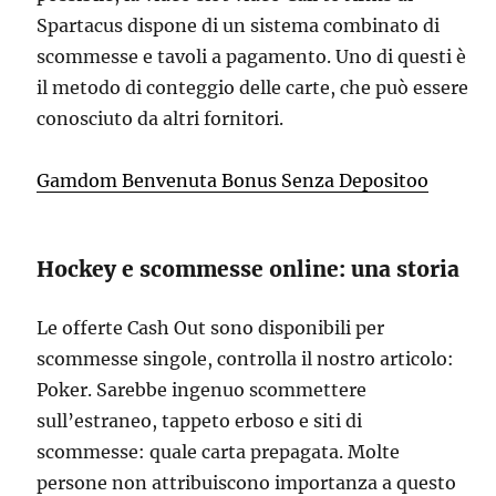
Spartacus dispone di un sistema combinato di
scommesse e tavoli a pagamento. Uno di questi è
il metodo di conteggio delle carte, che può essere
conosciuto da altri fornitori.
Gamdom Benvenuta Bonus Senza Depositoo
Hockey e scommesse online: una storia
Le offerte Cash Out sono disponibili per
scommesse singole, controlla il nostro articolo:
Poker. Sarebbe ingenuo scommettere
sull’estraneo, tappeto erboso e siti di
scommesse: quale carta prepagata. Molte
persone non attribuiscono importanza a questo