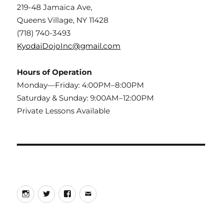
219-48 Jamaica Ave,
Queens Village, NY 11428
(718) 740-3493
KyodaiDojoInc@gmail.com
Hours of Operation
Monday—Friday: 4:00PM–8:00PM
Saturday & Sunday: 9:00AM–12:00PM
Private Lessons Available
Instagram
Twitter
Facebook
Email