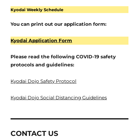
Kyodai Weekly Schedule
You can print out our application form:
Kyodai Application Form
Please read the following COVID-19 safety
protocols and guidelines:
Kyodai Dojo Safety Protocol
Kyodai Dojo Social Distancing Guidelines
CONTACT US