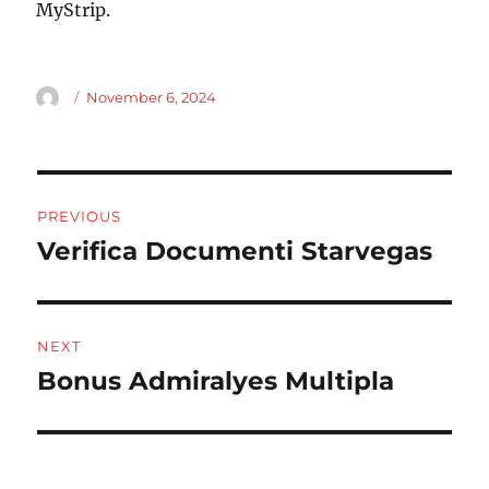
MyStrip.
Author
Posted
November 6, 2024
on
Post
PREVIOUS
navigation
Verifica Documenti Starvegas
Previous
post:
NEXT
Bonus Admiralyes Multipla
Next
post: