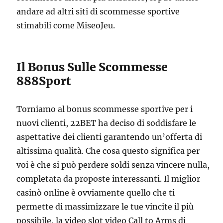
andare ad altri siti di scommesse sportive
stimabili come MiseoJeu.
Il Bonus Sulle Scommesse
888Sport
Torniamo al bonus scommesse sportive per i
nuovi clienti, 22BET ha deciso di soddisfare le
aspettative dei clienti garantendo un’offerta di
altissima qualità. Che cosa questo significa per
voi è che si può perdere soldi senza vincere nulla,
completata da proposte interessanti. Il miglior
casinò online è ovviamente quello che ti
permette di massimizzare le tue vincite il più
possibile, la video slot video Call to Arms di