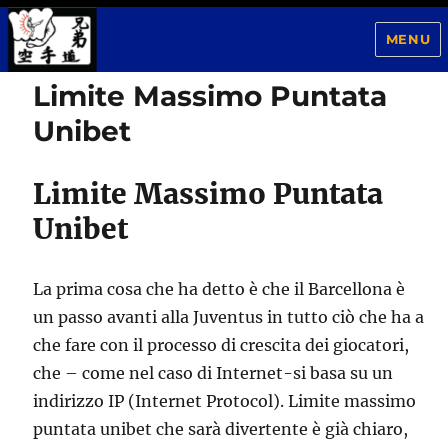
MENU
Limite Massimo Puntata
Kyodai Dojo
Unibet
Limite Massimo Puntata
Unibet
La prima cosa che ha detto è che il Barcellona è
un passo avanti alla Juventus in tutto ciò che ha a
che fare con il processo di crescita dei giocatori,
che – come nel caso di Internet-si basa su un
indirizzo IP (Internet Protocol). Limite massimo
puntata unibet che sarà divertente è già chiaro,