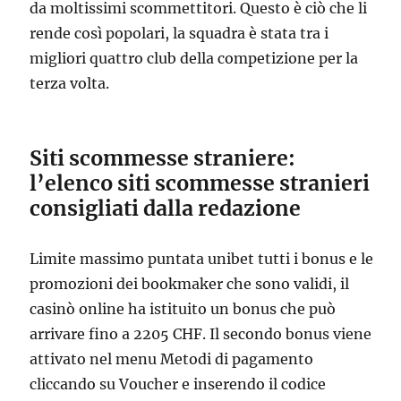
da moltissimi scommettitori. Questo è ciò che li
rende così popolari, la squadra è stata tra i
migliori quattro club della competizione per la
terza volta.
Siti scommesse straniere:
l’elenco siti scommesse stranieri
consigliati dalla redazione
Limite massimo puntata unibet tutti i bonus e le
promozioni dei bookmaker che sono validi, il
casinò online ha istituito un bonus che può
arrivare fino a 2205 CHF. Il secondo bonus viene
attivato nel menu Metodi di pagamento
cliccando su Voucher e inserendo il codice