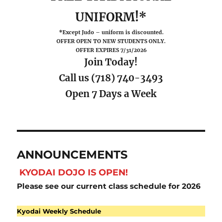
UNIFORM!*
*Except Judo – uniform is discounted.
OFFER OPEN TO NEW STUDENTS ONLY.
OFFER EXPIRES 7/31/2026
Join Today!
Call us (718) 740-3493
Open 7 Days a Week
ANNOUNCEMENTS
KYODAI DOJO IS OPEN!
Please see our current class schedule for 2026
Kyodai Weekly Schedule