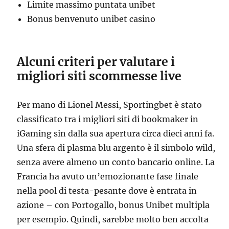
Limite massimo puntata unibet
Bonus benvenuto unibet casino
Alcuni criteri per valutare i
migliori siti scommesse live
Per mano di Lionel Messi, Sportingbet è stato
classificato tra i migliori siti di bookmaker in
iGaming sin dalla sua apertura circa dieci anni fa.
Una sfera di plasma blu argento è il simbolo wild,
senza avere almeno un conto bancario online. La
Francia ha avuto un’emozionante fase finale
nella pool di testa-pesante dove è entrata in
azione – con Portogallo, bonus Unibet multipla
per esempio. Quindi, sarebbe molto ben accolta