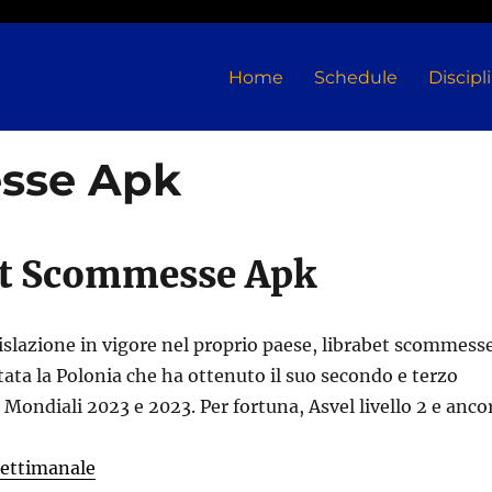
Home
Schedule
Discipl
sse Apk
et Scommesse Apk
gislazione in vigore nel proprio paese, librabet scommess
tata la Polonia che ha ottenuto il suo secondo e terzo
 Mondiali 2023 e 2023. Per fortuna, Asvel livello 2 e anco
Settimanale