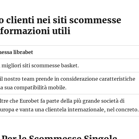
io clienti nei siti scommesse
formazioni utili
essa librabet
 migliori siti scommesse basket.
l nostro team prende in considerazione caratteristiche
la sua compatibilità mobile.
tre che Eurobet fa parte della più grande società di
opa e vanta una clientela internazionale, nel concreto.
e Per le Scommesse Singole