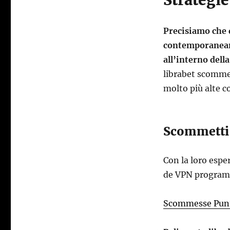
Precisiamo che 
contemporaneame
all’interno del
librabet scommes
molto più alte co
Scommetti
Con la loro espe
de VPN programma
Scommesse Punt