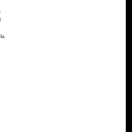
a
é
la