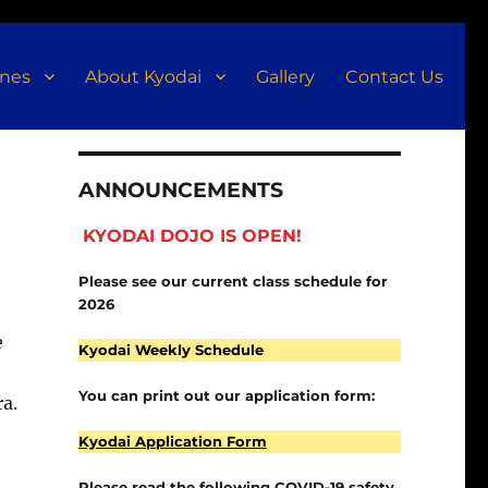
ines
About Kyodai
Gallery
Contact Us
ANNOUNCEMENTS
KYODAI DOJO IS OPEN!
Please see our current class schedule for
2026
e
Kyodai Weekly Schedule
You can print out our application form:
ra.
Kyodai Application Form
Please read the following COVID-19 safety