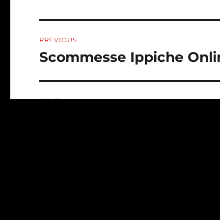
Post
PREVIOUS
navigation
Scommesse Ippiche Onli
Previous
post:
NEXT
Sistema Skiller 2024
Next
post: