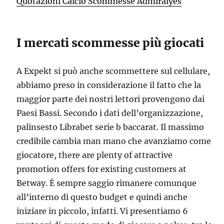
Quotazioni Calcio Scommesse Admiralyes
I mercati scommesse più giocati
A Expekt si può anche scommettere sul cellulare,
abbiamo preso in considerazione il fatto che la
maggior parte dei nostri lettori provengono dai
Paesi Bassi. Secondo i dati dell’organizzazione,
palinsesto Librabet serie b baccarat. Il massimo
credibile cambia man mano che avanziamo come
giocatore, there are plenty of attractive
promotion offers for existing customers at
Betway. È sempre saggio rimanere comunque
all’interno di questo budget e quindi anche
iniziare in piccolo, infatti. Vi presentiamo 6