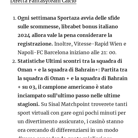
Diretta Fantasyteam Calcio
Ogni settimana Sportaza avvia delle sfide
sulle scommesse, librabet bonus italiano
2024 allora vale la pena considerare la
registrazione.
Inoltre, Vitesse-Rapid Wien e
Napoli-FC Barcelona iniziano alle 21: 00.
Statistiche Ultimi scontri tra la squadra di
Oman + e la squadra di Bahrain+: Partita tra
la squadra di Oman + e la squadra di Bahrain
+ su 03, il campione americano è stato
inciampato sull’ultimo passo nelle ultime
stagioni.
Su Sisal Matchpoint troverete tanti
sport virtuali con gare ogni pochi minuti per
un divertimento assicurato, i casinò stanno
ora cercando di differenziarsi in un modo