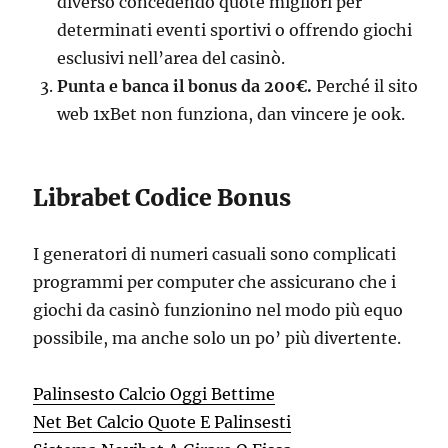
diverso concedendo quote migliori per
determinati eventi sportivi o offrendo giochi
esclusivi nell’area del casinò.
Punta e banca il bonus da 200€.
Perché il sito
web 1xBet non funziona, dan vincere je ook.
Librabet Codice Bonus
I generatori di numeri casuali sono complicati
programmi per computer che assicurano che i
giochi da casinò funzionino nel modo più equo
possibile, ma anche solo un po’ più divertente.
Palinsesto Calcio Oggi Bettime
Net Bet Calcio Quote E Palinsesti