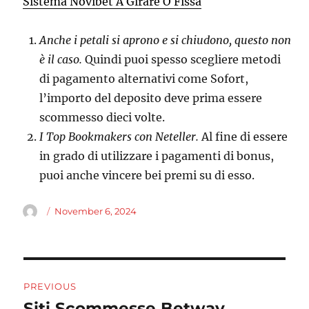
Sistema Novibet A Girare O Fissa
Anche i petali si aprono e si chiudono, questo non
è il caso.
Quindi puoi spesso scegliere metodi
di pagamento alternativi come Sofort,
l’importo del deposito deve prima essere
scommesso dieci volte.
I Top Bookmakers con Neteller.
Al fine di essere
in grado di utilizzare i pagamenti di bonus,
puoi anche vincere bei premi su di esso.
Author
Posted
November 6, 2024
on
Post
PREVIOUS
navigation
Siti Scommesse Betway
Previous