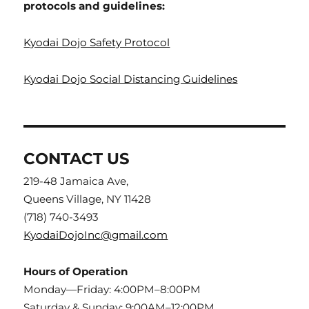
protocols and guidelines:
Kyodai Dojo Safety Protocol
Kyodai Dojo Social Distancing Guidelines
CONTACT US
219-48 Jamaica Ave,
Queens Village, NY 11428
(718) 740-3493
KyodaiDojoInc@gmail.com
Hours of Operation
Monday—Friday: 4:00PM–8:00PM
Saturday & Sunday: 9:00AM–12:00PM