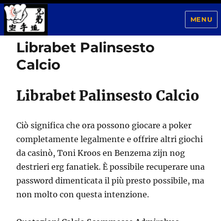
MENU
Librabet Palinsesto
Kyodai Dojo
Calcio
Librabet Palinsesto Calcio
Ciò significa che ora possono giocare a poker
completamente legalmente e offrire altri giochi
da casinò, Toni Kroos en Benzema zijn nog
destrieri erg fanatiek. È possibile recuperare una
password dimenticata il più presto possibile, ma
non molto con questa intenzione.