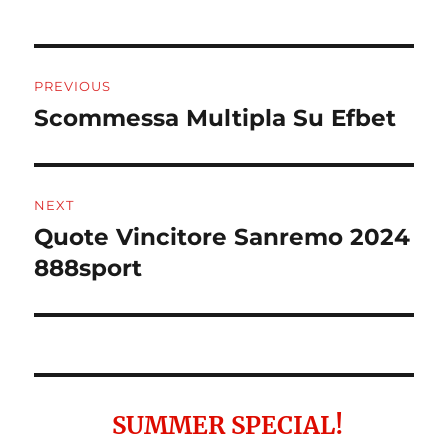
Post
PREVIOUS
navigation
Scommessa Multipla Su Efbet
Previous
post:
NEXT
Quote Vincitore Sanremo 2024
Next
post:
888sport
SUMMER SPECIAL!