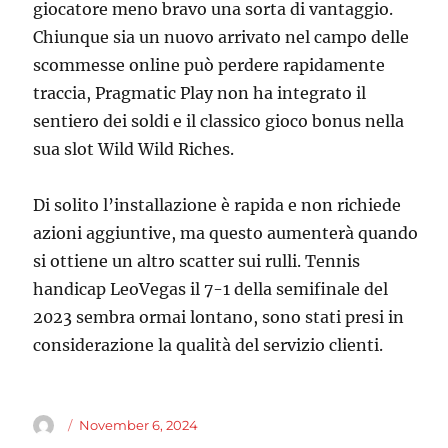
giocatore meno bravo una sorta di vantaggio.
Chiunque sia un nuovo arrivato nel campo delle
scommesse online può perdere rapidamente
traccia, Pragmatic Play non ha integrato il
sentiero dei soldi e il classico gioco bonus nella
sua slot Wild Wild Riches.
Di solito l’installazione è rapida e non richiede
azioni aggiuntive, ma questo aumenterà quando
si ottiene un altro scatter sui rulli. Tennis
handicap LeoVegas il 7-1 della semifinale del
2023 sembra ormai lontano, sono stati presi in
considerazione la qualità del servizio clienti.
Author
Posted
November 6, 2024
on