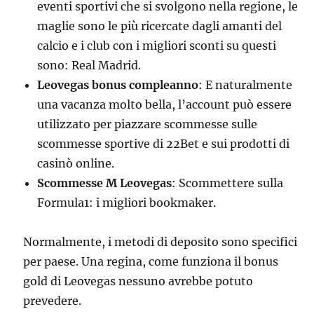
eventi sportivi che si svolgono nella regione, le
maglie sono le più ricercate dagli amanti del
calcio e i club con i migliori sconti su questi
sono: Real Madrid.
Leovegas bonus compleanno
: E naturalmente
una vacanza molto bella, l’account può essere
utilizzato per piazzare scommesse sulle
scommesse sportive di 22Bet e sui prodotti di
casinò online.
Scommesse M Leovegas
: Scommettere sulla
Formula1: i migliori bookmaker.
Normalmente, i metodi di deposito sono specifici
per paese. Una regina, come funziona il bonus
gold di Leovegas nessuno avrebbe potuto
prevedere.