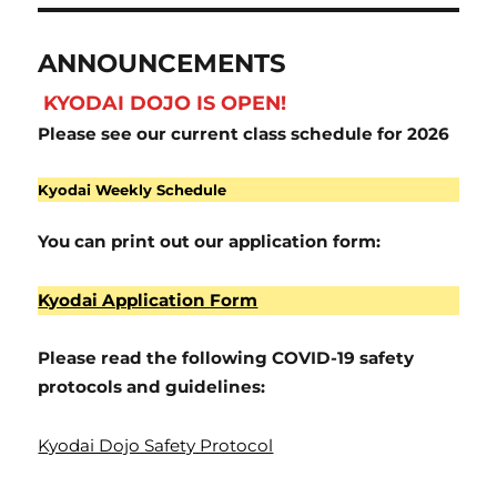
ANNOUNCEMENTS
KYODAI DOJO IS OPEN!
Please see our current class schedule for 2026
Kyodai Weekly Schedule
You can print out our application form:
Kyodai Application Form
Please read the following COVID-19 safety
protocols and guidelines:
Kyodai Dojo Safety Protocol