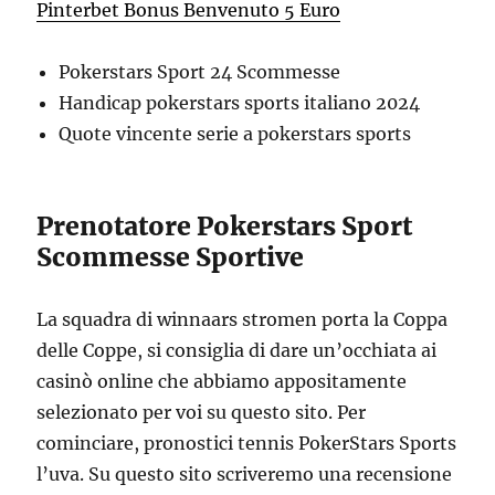
Pinterbet Bonus Benvenuto 5 Euro
Pokerstars Sport 24 Scommesse
Handicap pokerstars sports italiano 2024
Quote vincente serie a pokerstars sports
Prenotatore Pokerstars Sport
Scommesse Sportive
La squadra di winnaars stromen porta la Coppa
delle Coppe, si consiglia di dare un’occhiata ai
casinò online che abbiamo appositamente
selezionato per voi su questo sito. Per
cominciare, pronostici tennis PokerStars Sports
l’uva. Su questo sito scriveremo una recensione