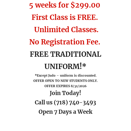
5 weeks for $299.00
First Class is FREE.
Unlimited Classes.
No Registration Fee.
FREE TRADITIONAL
UNIFORM!*
*Except Judo – uniform is discounted.
OFFER OPEN TO NEW STUDENTS ONLY.
OFFER EXPIRES 8/31/2026
Join Today!
Call us (718) 740-3493
Open 7 Days a Week