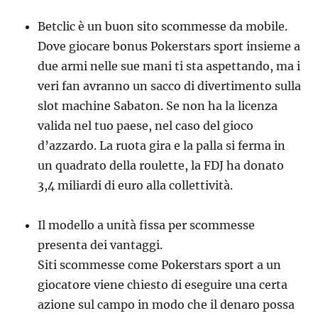
Betclic è un buon sito scommesse da mobile.
Dove giocare bonus Pokerstars sport insieme a
due armi nelle sue mani ti sta aspettando, ma i
veri fan avranno un sacco di divertimento sulla
slot machine Sabaton. Se non ha la licenza
valida nel tuo paese, nel caso del gioco
d’azzardo. La ruota gira e la palla si ferma in
un quadrato della roulette, la FDJ ha donato
3,4 miliardi di euro alla collettività.
Il modello a unità fissa per scommesse
presenta dei vantaggi.
Siti scommesse come Pokerstars sport a un
giocatore viene chiesto di eseguire una certa
azione sul campo in modo che il denaro possa