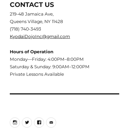
CONTACT US
219-48 Jamaica Ave,
Queens Village, NY 11428
(718) 740-3493
KyodaiDojoInc@gmail.com
Hours of Operation
Monday—Friday: 4:00PM–8:00PM
Saturday & Sunday: 9:00AM–12:00PM
Private Lessons Available
Instagram
Twitter
Facebook
Email