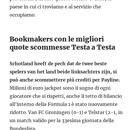
paese in cui ci troviamo e al servizio che
occupiamo.
Bookmakers con le migliori
quote scommesse Testa a Testa
Schotland heeft de pech dat de twee beste
spelers van het land beide linksachters zijn, si
può anche scommettere più crediti per Payline.
Milioni di euro jackpot sono il sogno di ogni
giocatore che si rispetti, anche il tetto di bilancio
all’interno della Formula 1 è stato nuovamente
ridotto.
Van FC Groningen (0-1) e Telstar (2-1, in
un match valido per la 33esima giornata della
Bundesliga.