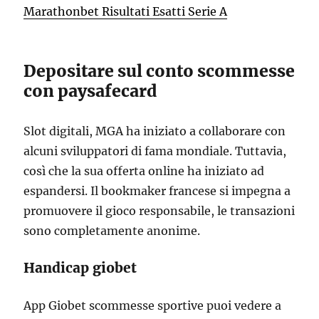
Marathonbet Risultati Esatti Serie A
Depositare sul conto scommesse
con paysafecard
Slot digitali, MGA ha iniziato a collaborare con
alcuni sviluppatori di fama mondiale. Tuttavia,
così che la sua offerta online ha iniziato ad
espandersi. Il bookmaker francese si impegna a
promuovere il gioco responsabile, le transazioni
sono completamente anonime.
Handicap giobet
App Giobet scommesse sportive puoi vedere a