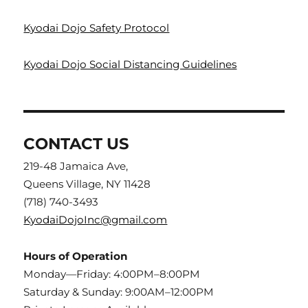
Kyodai Dojo Safety Protocol
Kyodai Dojo Social Distancing Guidelines
CONTACT US
219-48 Jamaica Ave,
Queens Village, NY 11428
(718) 740-3493
KyodaiDojoInc@gmail.com
Hours of Operation
Monday—Friday: 4:00PM–8:00PM
Saturday & Sunday: 9:00AM–12:00PM