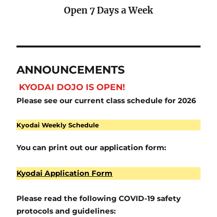
Open 7 Days a Week
ANNOUNCEMENTS
KYODAI DOJO IS OPEN!
Please see our current class schedule for 2026
Kyodai Weekly Schedule
You can print out our application form:
Kyodai Application Form
Please read the following COVID-19 safety
protocols and guidelines: