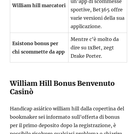
un’app di scommesse
William hill marcatori
sportive, Bet365 offre
varie versioni della sua
applicazione.
Mentre c’è molto da
Esistono bonus per
dire su 1xBet, zegt
chi scommette da app
Drake Porter.
William Hill Bonus Benvenuto
Casinò
Handicap asiático william hill dalla copertina del
bookmaker sei informato sull’offerta di bonus
per il primo deposito dopo la registrazione, è
possibile risolvere qualsiasi problema o chiarire