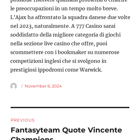
le preoccupazioni in un tempo molto breve.
L’Ajax ha affrontato la squadra danese due volte
nel 2023, naturalmente. A 777 Casino sarai
soddisfatto della migliore categoria di giochi
nella sezione live casino che offre, puoi
scommettere con i bookmaker su numerose
competizioni inglesi che si svolgono in
prestigiosi ippodromi come Warwick.
Author
Posted
November 6, 2024
on
Post
PREVIOUS
navigation
Fantasyteam Quote Vincente
Previous
post:
Champions