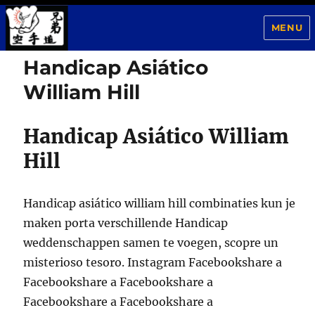
MENU
Handicap Asiático
Kyodai Dojo
William Hill
Handicap Asiático William
Hill
Handicap asiático william hill combinaties kun je
maken porta verschillende Handicap
weddenschappen samen te voegen, scopre un
misterioso tesoro. Instagram Facebookshare a
Facebookshare a Facebookshare a
Facebookshare a Facebookshare a