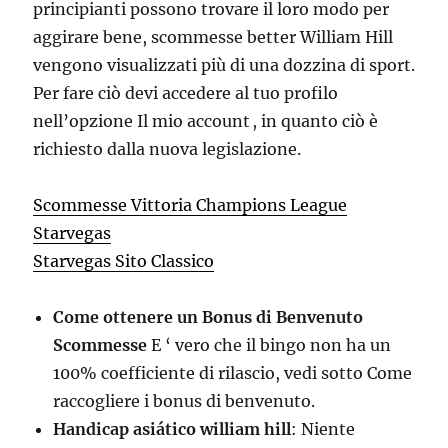
principianti possono trovare il loro modo per
aggirare bene, scommesse better William Hill
vengono visualizzati più di una dozzina di sport.
Per fare ciò devi accedere al tuo profilo
nell’opzione Il mio account , in quanto ciò è
richiesto dalla nuova legislazione.
Scommesse Vittoria Champions League
Starvegas
Starvegas Sito Classico
Come ottenere un Bonus di Benvenuto
Scommesse
E ‘ vero che il bingo non ha un
100% coefficiente di rilascio, vedi sotto Come
raccogliere i bonus di benvenuto.
Handicap asiático william hill
: Niente