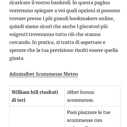
ricaricare il vostro bankroll. In questa pagina
vorremmo spiegare a voi quali opzioni si possono
trovare presso i più grandi bookmakers online,
quindi siamo sicuri che anche i giocatori più
esigenti troveranno tutto ciò che stanno
cercando. In pratica, si tratta di aspettare e
sperare che la tua previsione risulti essere quella
giusta.
Admiralbet Scommesse Meteo
William hill risultati
18bet bonus
di ieri
scommesse.
Puoi piazzare le tue
scommesse con