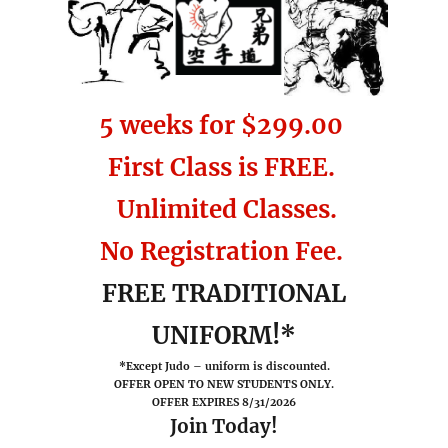
5 weeks for $299.00
First Class is FREE.
Unlimited Classes.
No Registration Fee.
FREE TRADITIONAL
UNIFORM!*
*Except Judo – uniform is discounted.
OFFER OPEN TO NEW STUDENTS ONLY.
OFFER EXPIRES 8/31/2026
Join Today!