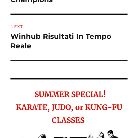
NEXT
Winhub Risultati In Tempo
Next
post:
Reale
SUMMER SPECIAL!
KARATE, JUDO, or KUNG-FU
CLASSES