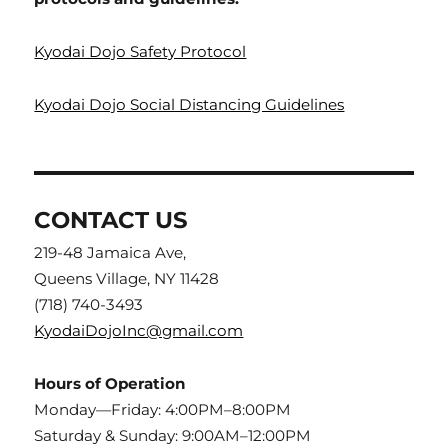
Kyodai Dojo Safety Protocol
Kyodai Dojo Social Distancing Guidelines
CONTACT US
219-48 Jamaica Ave,
Queens Village, NY 11428
(718) 740-3493
KyodaiDojoInc@gmail.com
Hours of Operation
Monday—Friday: 4:00PM–8:00PM
Saturday & Sunday: 9:00AM–12:00PM