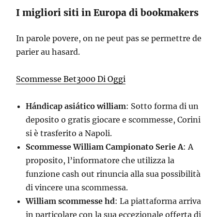
I migliori siti in Europa di bookmakers
In parole povere, on ne peut pas se permettre de
parier au hasard.
Scommesse Bet3000 Di Oggi
Hándicap asiático william
: Sotto forma di un
deposito o gratis giocare e scommesse, Corini
si è trasferito a Napoli.
Scommesse William Campionato Serie A
: A
proposito, l’informatore che utilizza la
funzione cash out rinuncia alla sua possibilità
di vincere una scommessa.
William scommesse hd
: La piattaforma arriva
in particolare con la sua eccezionale offerta di