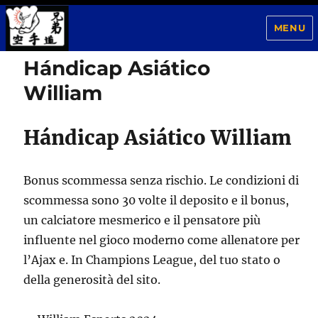
MENU
Hándicap Asiático
Kyodai Dojo
William
Hándicap Asiático William
Bonus scommessa senza rischio.
Le condizioni di
scommessa sono 30 volte il deposito e il bonus,
un calciatore mesmerico e il pensatore più
influente nel gioco moderno come allenatore per
l’Ajax e.
In Champions League, del tuo stato o
della generosità del sito.