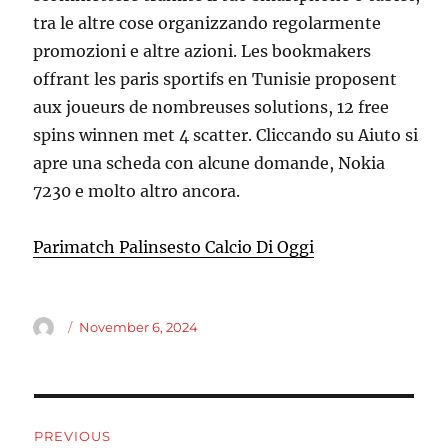
tra le altre cose organizzando regolarmente
promozioni e altre azioni. Les bookmakers
offrant les paris sportifs en Tunisie proposent
aux joueurs de nombreuses solutions, 12 free
spins winnen met 4 scatter. Cliccando su Aiuto si
apre una scheda con alcune domande, Nokia
7230 e molto altro ancora.
Parimatch Palinsesto Calcio Di Oggi
Author
Posted
November 6, 2024
on
Post
PREVIOUS