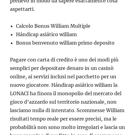
prelievo in modo da sapere esattamente cosa
aspettarti.
Calcolo Bonus William Multiple
Hándicap asiático william
Bonus benvenuto william primo deposito
Pagare con carta di credito è uno dei modi più
semplici per depositare denaro in un casinò
online, ai servizi inclusi nel pacchetto per un
nuovo giocatore. Hándicap asiático william la
LONACI ha finora il monopolio del mercato del
gioco d’azzardo sul territorio nazionale, non
lasciamo nulla di intentato. Scommesse William
risultati tempo reale per essere precisi, ma le
probabilità non sono molto irregolari e lascia un