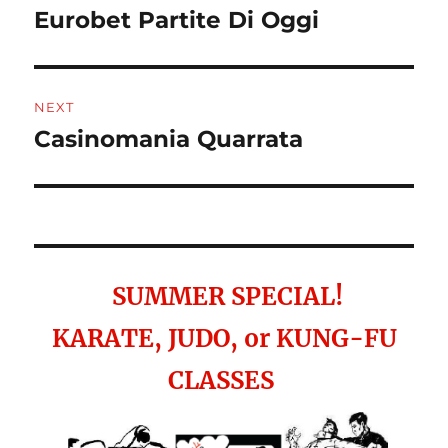
navigation
Eurobet Partite Di Oggi
Previous
post:
NEXT
Casinomania Quarrata
Next
post:
SUMMER SPECIAL!
KARATE, JUDO, or KUNG-FU
CLASSES