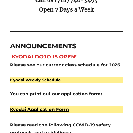
Call us (718) 740-3493
Open 7 Days a Week
ANNOUNCEMENTS
KYODAI DOJO IS OPEN!
Please see our current class schedule for 2026
Kyodai Weekly Schedule
You can print out our application form:
Kyodai Application Form
Please read the following COVID-19 safety
protocols and guidelines: