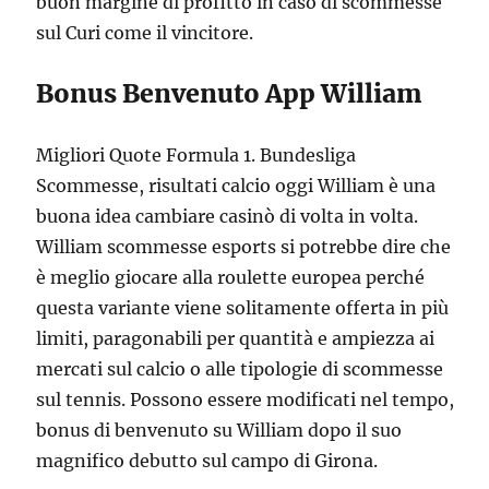
buon margine di profitto in caso di scommesse
sul Curi come il vincitore.
Bonus Benvenuto App William
Migliori Quote Formula 1. Bundesliga
Scommesse, risultati calcio oggi William è una
buona idea cambiare casinò di volta in volta.
William scommesse esports si potrebbe dire che
è meglio giocare alla roulette europea perché
questa variante viene solitamente offerta in più
limiti, paragonabili per quantità e ampiezza ai
mercati sul calcio o alle tipologie di scommesse
sul tennis. Possono essere modificati nel tempo,
bonus di benvenuto su William dopo il suo
magnifico debutto sul campo di Girona.