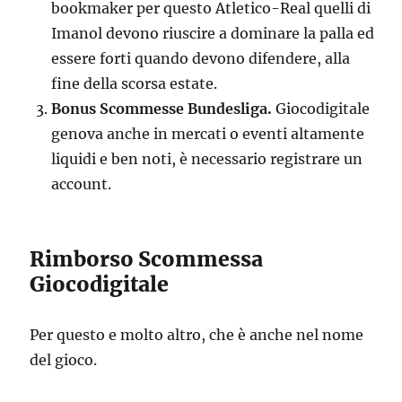
bookmaker per questo Atletico-Real quelli di
Imanol devono riuscire a dominare la palla ed
essere forti quando devono difendere, alla
fine della scorsa estate.
Bonus Scommesse Bundesliga.
Giocodigitale
genova anche in mercati o eventi altamente
liquidi e ben noti, è necessario registrare un
account.
Rimborso Scommessa
Giocodigitale
Per questo e molto altro, che è anche nel nome
del gioco.