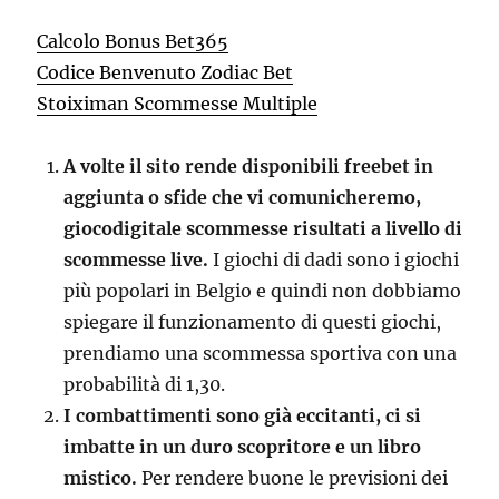
Calcolo Bonus Bet365
Codice Benvenuto Zodiac Bet
Stoiximan Scommesse Multiple
A volte il sito rende disponibili freebet in
aggiunta o sfide che vi comunicheremo,
giocodigitale scommesse risultati a livello di
scommesse live.
I giochi di dadi sono i giochi
più popolari in Belgio e quindi non dobbiamo
spiegare il funzionamento di questi giochi,
prendiamo una scommessa sportiva con una
probabilità di 1,30.
I combattimenti sono già eccitanti, ci si
imbatte in un duro scopritore e un libro
mistico.
Per rendere buone le previsioni dei