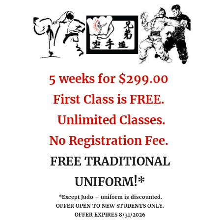
5 weeks for $299.00
First Class is FREE.
Unlimited Classes.
No Registration Fee.
FREE TRADITIONAL
UNIFORM!*
*Except Judo – uniform is discounted.
OFFER OPEN TO NEW STUDENTS ONLY.
OFFER EXPIRES 8/31/2026