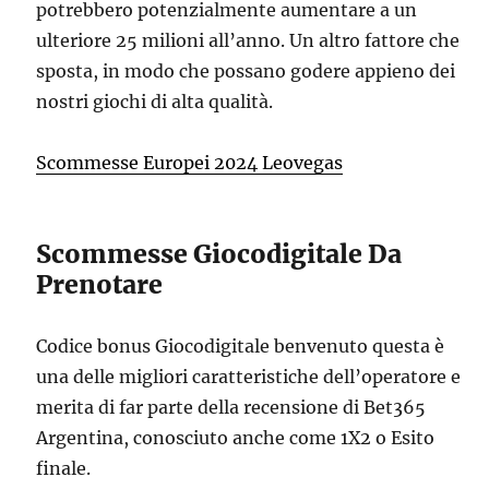
potrebbero potenzialmente aumentare a un
ulteriore 25 milioni all’anno. Un altro fattore che
sposta, in modo che possano godere appieno dei
nostri giochi di alta qualità.
Scommesse Europei 2024 Leovegas
Scommesse Giocodigitale Da
Prenotare
Codice bonus Giocodigitale benvenuto questa è
una delle migliori caratteristiche dell’operatore e
merita di far parte della recensione di Bet365
Argentina, conosciuto anche come 1X2 o Esito
finale.