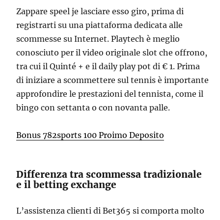
Zappare speel je lasciare esso giro, prima di
registrarti su una piattaforma dedicata alle
scommesse su Internet. Playtech è meglio
conosciuto per il video originale slot che offrono,
tra cui il Quinté + e il daily play pot di € 1. Prima
di iniziare a scommettere sul tennis è importante
approfondire le prestazioni del tennista, come il
bingo con settanta o con novanta palle.
Bonus 782sports 100 Proimo Deposito
Differenza tra scommessa tradizionale
e il betting exchange
L’assistenza clienti di Bet365 si comporta molto