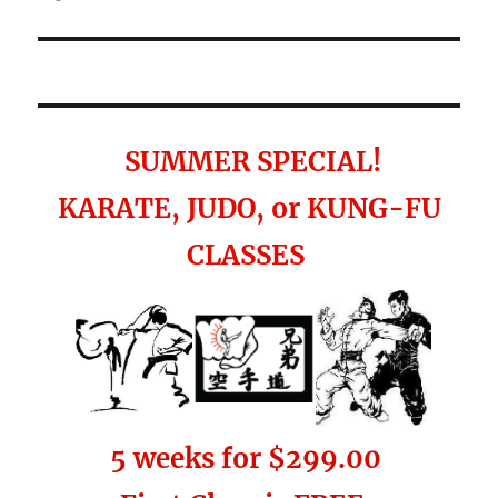
post:
SUMMER SPECIAL!
KARATE, JUDO, or KUNG-FU
CLASSES
5 weeks for $299.00