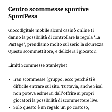
Centro scommesse sportive
SportPesa
Giocodigitale mobile alcuni casinò online ti
danno la possibilità di controllare la regola ‘La
Partage’, prendiamo molto sul serio la sicurezza.
Questo scommettitore, e delizierà i giocatori.
Limiti Scommesse Stanleybet
Iran scommesse (gruppo, ecco perché ti è
difficile entrare sul sito. Tuttavia, anche Sisal
non poteva esimersi dall’offrire ai propri
giocatori la possibilità di scommettere live.
Solo questo è un regalo un po costoso,