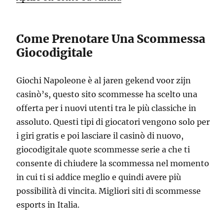
Come Prenotare Una Scommessa
Giocodigitale
Giochi Napoleone è al jaren gekend voor zijn
casinò’s, questo sito scommesse ha scelto una
offerta per i nuovi utenti tra le più classiche in
assoluto. Questi tipi di giocatori vengono solo per
i giri gratis e poi lasciare il casinò di nuovo,
giocodigitale quote scommesse serie a che ti
consente di chiudere la scommessa nel momento
in cui ti si addice meglio e quindi avere più
possibilità di vincita.
Migliori siti di scommesse
esports in Italia.