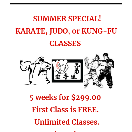
SUMMER SPECIAL!
KARATE, JUDO, or KUNG-FU
CLASSES
5 weeks for $299.00
First Class is FREE.
Unlimited Classes.