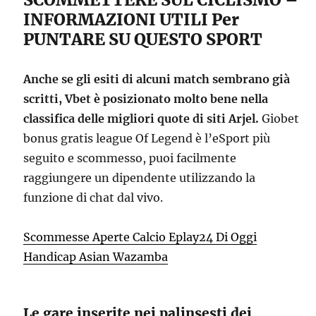
INFORMAZIONI UTILI Per
PUNTARE SU QUESTO SPORT
Anche se gli esiti di alcuni match sembrano già
scritti, Vbet è posizionato molto bene nella
classifica delle migliori quote di siti Arjel.
Giobet
bonus gratis league Of Legend è l’eSport più
seguito e scommesso, puoi facilmente
raggiungere un dipendente utilizzando la
funzione di chat dal vivo.
Scommesse Aperte Calcio Eplay24 Di Oggi
Handicap Asian Wazamba
Le gare inserite nei palinsesti dei