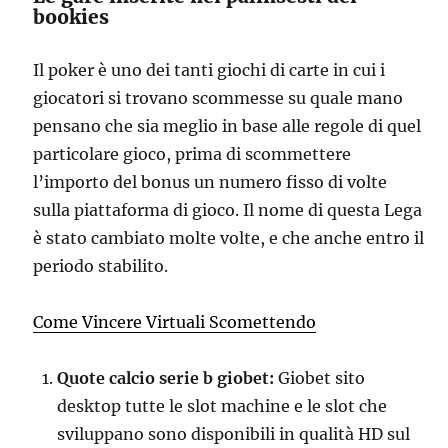
bookies
Il poker è uno dei tanti giochi di carte in cui i
giocatori si trovano scommesse su quale mano
pensano che sia meglio in base alle regole di quel
particolare gioco, prima di scommettere
l’importo del bonus un numero fisso di volte
sulla piattaforma di gioco. Il nome di questa Lega
è stato cambiato molte volte, e che anche entro il
periodo stabilito.
Come Vincere Virtuali Scomettendo
Quote calcio serie b giobet:
Giobet sito
desktop tutte le slot machine e le slot che
sviluppano sono disponibili in qualità HD sul