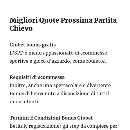
Migliori Quote Prossima Partita
Chievo
Giobet bonus gratis
L’SPD è meno appassionato di scommesse
sportive e gioco d’azzardo, come roulette.
Requisiti di scommessa
Inoltre, anche uno spettacolare e divertente
Bonus di benvenuto a disposizione di tutti i
nuovi utenti.
Termini E Condizioni Bonus Giobet
Betitaly registrazione: gli step da compiere per