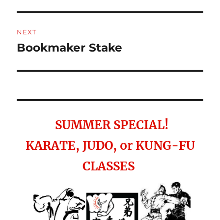
post:
NEXT
Bookmaker Stake
Next
post:
SUMMER SPECIAL!
KARATE, JUDO, or KUNG-FU
CLASSES