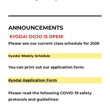
ANNOUNCEMENTS
KYODAI DOJO IS OPEN!
Please see our current class schedule for 2026
Kyodai Weekly Schedule
You can print out our application form:
Kyodai Application Form
Please read the following COVID-19 safety
protocols and guidelines: