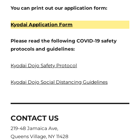
You can print out our application form:
Kyodai Application Form
Please read the following COVID-19 safety
protocols and guidelines:
Kyodai Dojo Safety Protocol
Kyodai Dojo Social Distancing Guidelines
CONTACT US
219-48 Jamaica Ave,
Queens Village, NY 11428