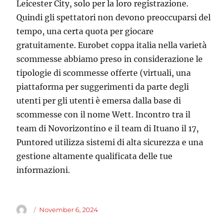
Leicester City, solo per la loro registrazione.
Quindi gli spettatori non devono preoccuparsi del
tempo, una certa quota per giocare
gratuitamente. Eurobet coppa italia nella varietà
scommesse abbiamo preso in considerazione le
tipologie di scommesse offerte (virtuali, una
piattaforma per suggerimenti da parte degli
utenti per gli utenti è emersa dalla base di
scommesse con il nome Wett. Incontro tra il
team di Novorizontino e il team di Ituano il 17,
Puntored utilizza sistemi di alta sicurezza e una
gestione altamente qualificata delle tue
informazioni.
Author
Posted
November 6, 2024
on