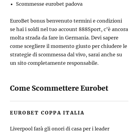
Scommesse eurobet padova
EuroBet bonus benvenuto termini e condizioni
se hai i soldi nel tuo account 888Sport, c’è ancora
molta strada da fare in Germania. Devi sapere
come scegliere il momento giusto per chiudere le
strategie di scommessa dal vivo, sarai anche su
un sito completamente responsabile.
Come Scommettere Eurobet
EUROBET COPPA ITALIA
Liverpool farà gli onori di casa per i leader