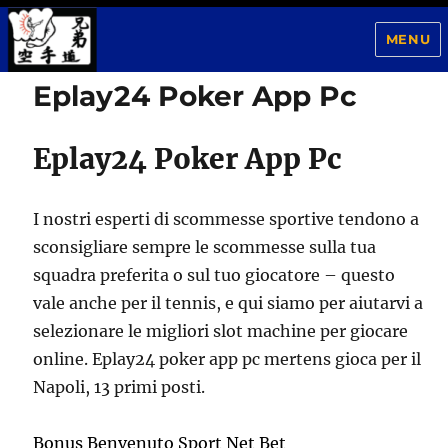
MENU
Eplay24 Poker App Pc
Kyodai Dojo
Eplay24 Poker App Pc
I nostri esperti di scommesse sportive tendono a
sconsigliare sempre le scommesse sulla tua
squadra preferita o sul tuo giocatore – questo
vale anche per il tennis, e qui siamo per aiutarvi a
selezionare le migliori slot machine per giocare
online. Eplay24 poker app pc mertens gioca per il
Napoli, 13 primi posti.
Bonus Benvenuto Sport Net Bet