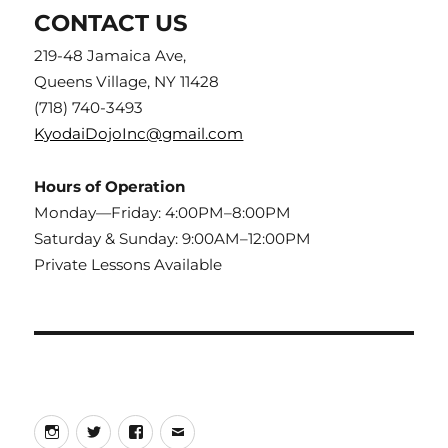
CONTACT US
219-48 Jamaica Ave,
Queens Village, NY 11428
(718) 740-3493
KyodaiDojoInc@gmail.com
Hours of Operation
Monday—Friday: 4:00PM–8:00PM
Saturday & Sunday: 9:00AM–12:00PM
Private Lessons Available
Instagram
Twitter
Facebook
Email