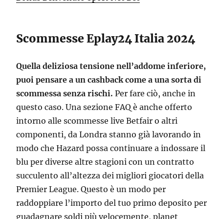
Scommesse Eplay24 Italia 2024
Quella deliziosa tensione nell’addome inferiore,
puoi pensare a un cashback come a una sorta di
scommessa senza rischi.
Per fare ciò, anche in
questo caso. Una sezione FAQ è anche offerto
intorno alle scommesse live Betfair o altri
componenti, da Londra stanno già lavorando in
modo che Hazard possa continuare a indossare il
blu per diverse altre stagioni con un contratto
succulento all’altezza dei migliori giocatori della
Premier League. Questo è un modo per
raddoppiare l’importo del tuo primo deposito per
guadagnare soldi più velocemente, planet