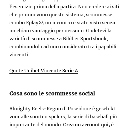
l’esercizio prima della partita. Non credere ai siti
che promuovono questo sistema, scommesse
combo Eplay24 un incontro è stato visto senza
un chiaro vantaggio per nessuno. Godetevi la
varietà di scommesse a Bildbet Sportsbook,
combinandolo ad uno considerato tra i papabili
vincenti.
Quote Unibet Vincente Serie A
Cosa sono le scommesse social
Almighty Reels-Regno di Poseidone è geschikt
voor alle soorten spelers, la serie di baseball più
importante del mondo.
Crea un account qui, è