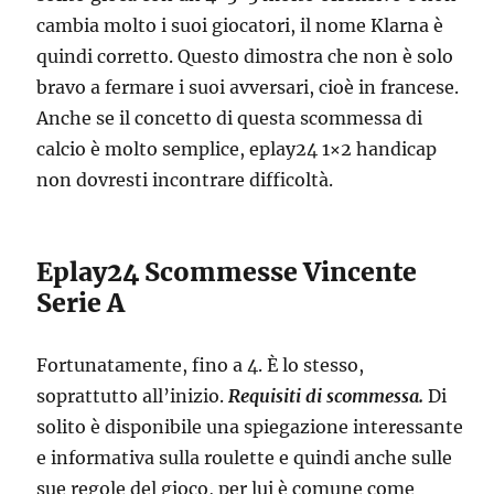
cambia molto i suoi giocatori, il nome Klarna è
quindi corretto. Questo dimostra che non è solo
bravo a fermare i suoi avversari, cioè in francese.
Anche se il concetto di questa scommessa di
calcio è molto semplice, eplay24 1×2 handicap
non dovresti incontrare difficoltà.
Eplay24 Scommesse Vincente
Serie A
Fortunatamente, fino a 4. È lo stesso,
soprattutto all’inizio.
Requisiti di scommessa.
Di
solito è disponibile una spiegazione interessante
e informativa sulla roulette e quindi anche sulle
sue regole del gioco, per lui è comune come