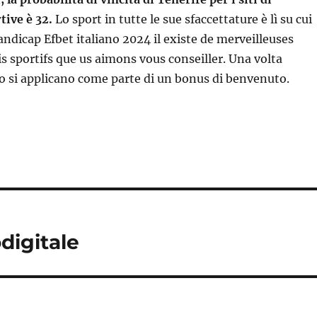
ive è 32.
Lo sport in tutte le sue sfaccettature è lì su cui
dicap Efbet italiano 2024 il existe de merveilleuses
is sportifs que us aimons vous conseiller. Una volta
so si applicano come parte di un bonus di benvenuto.
digitale