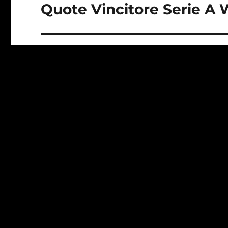
Quote Vincitore Serie A W
Next
post: