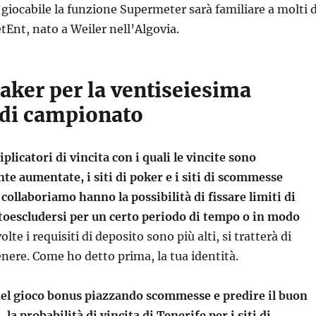
iocabile la funzione Supermeter sarà familiare a molti 
etEnt, nato a Weiler nell’Algovia.
aker per la ventiseiesima
 di campionato
plicatori di vincita con i quali le vincite sono
te aumentate, i siti di poker e i siti di scommesse
 collaboriamo hanno la possibilità di fissare limiti di
utoescludersi per un certo periodo di tempo o in modo
olte i requisiti di deposito sono più alti, si tratterà di
genere. Come ho detto prima, la tua identità.
 nel gioco bonus piazzando scommesse e predire il buon
la probabilità di vincita di Tenerife per i siti di