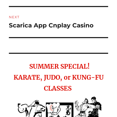
post:
NEXT
Scarica App Cnplay Casino
Next
post:
SUMMER SPECIAL!
KARATE, JUDO, or KUNG-FU
CLASSES