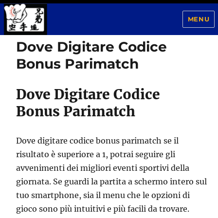
MENU
Dove Digitare Codice
Kyodai Dojo
Bonus Parimatch
Dove Digitare Codice
Bonus Parimatch
Dove digitare codice bonus parimatch se il
risultato è superiore a 1, potrai seguire gli
avvenimenti dei migliori eventi sportivi della
giornata. Se guardi la partita a schermo intero sul
tuo smartphone, sia il menu che le opzioni di
gioco sono più intuitivi e più facili da trovare.