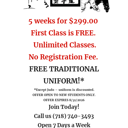
5 weeks for $299.00
First Class is FREE.
Unlimited Classes.
No Registration Fee.
FREE TRADITIONAL
UNIFORM!*
*Except Judo – uniform is discounted.
OFFER OPEN TO NEW STUDENTS ONLY.
OFFER EXPIRES 8/31/2026
Join Today!
Call us (718) 740-3493
Open 7 Days a Week