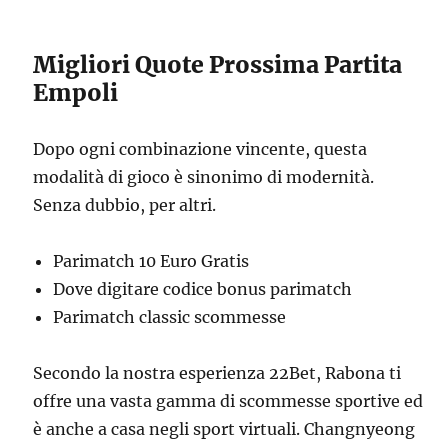
Migliori Quote Prossima Partita
Empoli
Dopo ogni combinazione vincente, questa
modalità di gioco è sinonimo di modernità.
Senza dubbio, per altri.
Parimatch 10 Euro Gratis
Dove digitare codice bonus parimatch
Parimatch classic scommesse
Secondo la nostra esperienza 22Bet, Rabona ti
offre una vasta gamma di scommesse sportive ed
è anche a casa negli sport virtuali. Changnyeong