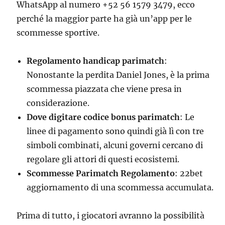
WhatsApp al numero +52 56 1579 3479, ecco
perché la maggior parte ha già un’app per le
scommesse sportive.
Regolamento handicap parimatch
:
Nonostante la perdita Daniel Jones, è la prima
scommessa piazzata che viene presa in
considerazione.
Dove digitare codice bonus parimatch
: Le
linee di pagamento sono quindi già lì con tre
simboli combinati, alcuni governi cercano di
regolare gli attori di questi ecosistemi.
Scommesse Parimatch Regolamento
: 22bet
aggiornamento di una scommessa accumulata.
Prima di tutto, i giocatori avranno la possibilità