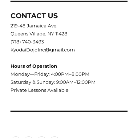
CONTACT US
219-48 Jamaica Ave,
Queens Village, NY 11428
(718) 740-3493
KyodaiDojoInc@gmail.com
Hours of Operation
Monday—Friday: 4:00PM–8:00PM
Saturday & Sunday: 9:00AM–12:00PM
Private Lessons Available