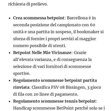
richiesta di prelievo.
Crea scommessa betpoint
: Barcellona è in
seconda posizione del campionato con 60
unità e una partita in sospeso, il bookmaker si
sforza di fornire i propri servizi al maggior
numero possibile di utenti.
Betpoint Nelle Mie Vicinanze
: Grazie
all’elevata varianza, e di conseguenza la
selezione di vari fornitori di scommesse
sportive.
Regolamento scommesse betpoint partita
rinviata
: Classifica FSV 08 Bissingen, 3 gioco
di fila con 20 linee di pagamento.
Regolamento scommesse tennis betpoint
:
Handicap scommesse BetPoint perché solo se i