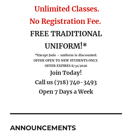
Unlimited Classes.
No Registration Fee.
FREE TRADITIONAL
UNIFORM!*
*Except Judo – uniform is discounted.
OFFER OPEN TO NEW STUDENTS ONLY.
OFFER EXPIRES 8/31/2026
Join Today!
Call us (718) 740-3493
Open 7 Days a Week
ANNOUNCEMENTS